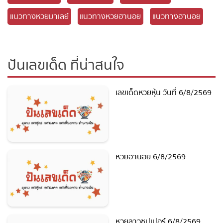
เจษฎา
เลขเด็ดออนไลน์
เว็บหวยนาคา
เว็บแทงหวย24
แนวทางหวยมาเลย์
แนวทางหวยฮานอย
แนวทางฮานอย
ปันเลขเด็ด ที่น่าสนใจ
เลขเด็ดหวยหุ้น วันที่ 6/8/2569
หวยฮานอย 6/8/2569