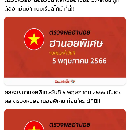
ตรวจหวยฮานอยวันนี้ ผลหวยฮานอย 27/9/68 ถูก
ต้อง แม่นยำ แบบเรียลไทม์ ที่นี่!!
ผลหวยฮานอยพิเศษวันที่ 5 พฤษภาคม 2566
อัปเดตผล ตรวจหวยฮานอยพิเศษ ก่อนใครได้ที่นี่!!