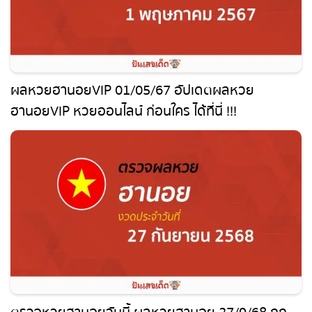
ผลหวยฮานอยVIP 01/05/67 อัปเดตผลหวย
ฮานอยVIP หวยออนไลน์ ก่อนใคร ได้ที่นี่ !!!