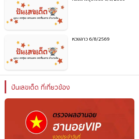
หวยลาวซุปเปอร์ 6/8/2569
หวยลาว 6/8/2569
ปันเลขเด็ด ที่เกี่ยวข้อง