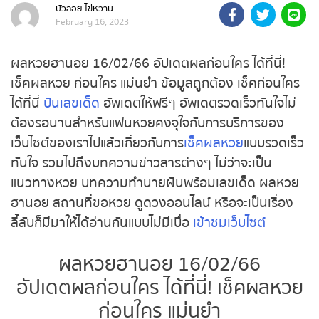
บัวลอย ไข่หวาน
February 16, 2023
ถ่ายทอดสดถ่ายทอดสดหวย
รัฐบาลไทย
ผลหวยฮานอย 16/02/66 อัปเดตผลก่อนใคร ได้ที่นี่!
เช็คผลหวย ก่อนใคร แม่นยำ ข้อมูลถูกต้อง เช็คก่อน
ถ่ายทอดสดหวยออมสิน
ใครได้ที่นี่
ปันเลขเด็ด
อัพเดตให้ฟรีๆ อัพเดตรวดเร็ว
ทันใจไม่ต้องรอนานสำหรับแฟนหวยคงจุใจกับการ
ถ่ายทอดสดหวยธกส.
บริการของเว็บไซต์ของเราไปแล้วเกี่ยวกับการ
เช็คผล
ถ่ายทอดสดหวยลาว
หวย
แบบรวดเร็วทันใจ รวมไปถึงบทความข่าวสารต่างๆ
ไม่ว่าจะเป็นแนวทางหวย บทความทำนายฝันพร้อมเลข
ถ่ายทอดสดหวยลาว ซุปเปอร์
เด็ด ผลหวยฮานอย สถานที่ขอหวย ดูดวงออนไลน์
หรือจะเป็นเรื่องลี้ลับก็มีมาให้ได้อ่านกันแบบไม่มีเบื่อ
เข้า
ถ่ายทอดสดหวยฮานอย
ชมเว็บไซต์
ถ่ายทอดสดหวยฮานอยพิเศษ
ผลหวยฮานอย 16/02/66
อัปเดตผลก่อนใคร ได้ที่นี่! เช็คผลหวย
ถ่ายทอดสดหวยมาเลย์