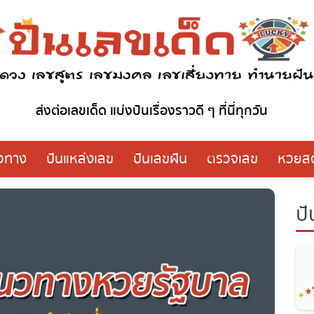
ส่งต่อเลขเด็ด แบ่งปันเรื่องราวดี ๆ ที่นี่ทุกวัน
วทาง
ปันแหล่งเลข
ปันเลขฝัน
ตรวจเลข
หวย
ปั