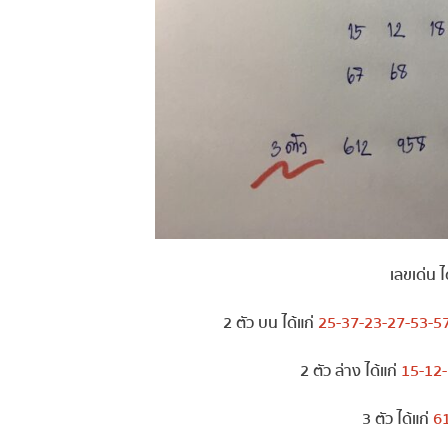
เลขเด่น ไ
2 ตัว บน ได้แก่
25-37-23-27-53-5
2 ตัว ล่าง ได้แก่
15-12-
3 ตัว ได้แก่
6