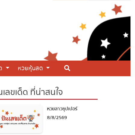
สด
หวยหุ้นสด
นเลขเด็ด ที่น่าสนใจ
หวยลาวซุปเปอร์
8/8/2569