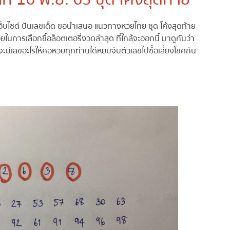
ว็บไซต์ ปันเลขเด็ด ขอนำเสนอ แนวทางหวยไทย ชุด โค้งสุดท้าย
ยในการเลือกซื้อล็อตเตอรี่งวดล่าสุด ที่ใกล้จะออกนี้ มาดูกันว่า
จะมีเลขอะไรให้คอหวยทุกท่านได้หยิบจับตัวเลขไปซื้อเสี่ยงโชคกัน