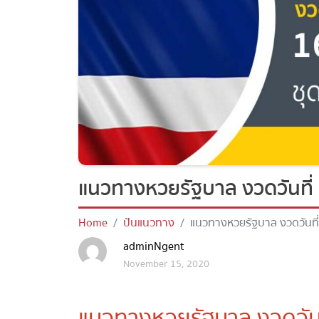
แนวทางหวยรัฐบาล งวดวันที่ 1
Home
ปันแนวทาง
แนวทางหวยรัฐบาล งวดวันที่ 
adminNgent
November 15, 2020
แนวทางหวยรัฐบาล งวดวันที