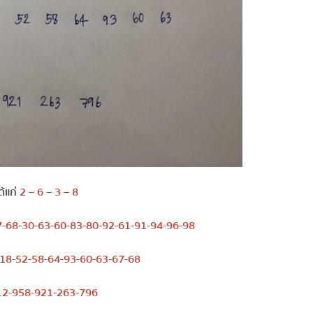
ด้แก่
2 – 6 – 3 – 8
7-68-30-63-60-83-80-92-61-91-94-96-98
18-52-58-64-93-60-63-67-68
12-958-921-263-796