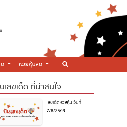
สด
หวยหุ้นสด
นเลขเด็ด ที่น่าสนใจ
เลขเด็ดหวยหุ้น วันที่
7/8/2569