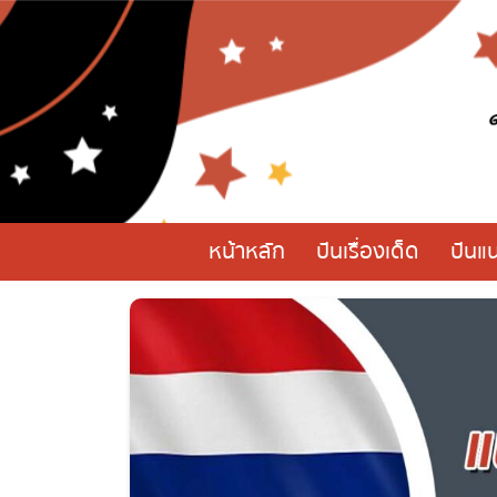
หน้าหลัก
ปันเรื่องเด็ด
ปันแน