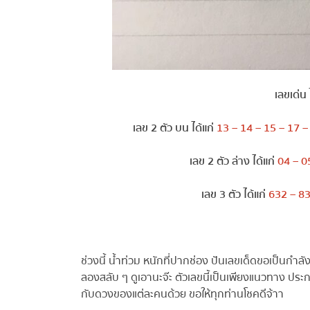
เลขเด่น ไ
เลข 2 ตัว บน ได้แก่
13 – 14 – 15 – 17 – 
เลข 2 ตัว ล่าง ได้แก่
04 – 05 
เลข 3 ตัว ได้แก่
632 – 835
ช่วงนี้ น้ำท่วม หนักที่ปากช่อง ปันเลขเด็ดขอเป็นกำล
ลองสลับ ๆ ดูเอานะจ๊ะ ตัวเลขนี้เป็นเพียงแนวทาง ประกอบ
กับดวงของแต่ละคนด้วย ขอให้ทุกท่านโชคดีจ้าา