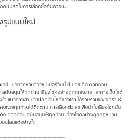
ทุกคนมีสติในการเลือกซื้อกันด้วยนะ
งรูปแบบใหม่
ลย์ แนวทางหวยลาวซุปเปอร์วันนี้ ปันเลขเด็ด ดอทคอม
4
สนับสนุนให้ทุกท่าน เสี่ยงโชคอย่างถูกกฎหมาย และทางเว็บไซต์
างใด แนวทางฮานอยปกติเว็บไซต์ของเรา ได้รวบรวมและวิเคราะห์
ห้คอหวยทุกท่านได้ติดตาม การเลือกตัวเลขเพื่อนำไปเสี่ยงโชคนั้น
ขเด็ด ดอทคอม สนับสนุนให้ทุกท่าน เสี่ยงโชคอย่างถูกกฎหมาย
ออนไลน์แต่อย่างใด
—————————————–