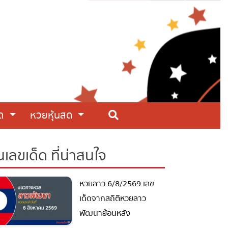
สด
หวยหุ้นสด
นเลขเด็ด ที่น่าสนใจ
หวยลาว 6/8/2569 เลข
เด็ดจากสถิติหวยลาว
พัฒนาย้อนหลัง