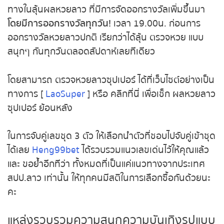
หวยหุ้นอังกฤษ
หวยลาว LaoSuper
คือ หวยลาวเพิ่ม หวยพัฒนาเพิ่ม (
หวยพัดทะนาเพิ่ม – ຫວຍພັດທະນາເພີ່ມ ) อีกหนึ่งช่อง
หวยหุ้นรัสเซีย
ทางในลุ้นผลหวยลาว ที่มีการจัดออกรางวัลเพิ่มขึ้นมา
โดยมีการออกรางวัลทุกวัน!
เวลา 19.00น. ก่อนการ
หวยหุ้นอินเดีย
ออกรางวัลหวยลาวปกติ เรียกว่าได้ลุ้น ตรวจหวย แบบ
สนุกๆ กันทุกวันตลอดสัปดาห์เลยทีเดียว
หวยหุ้นดาวโจนส์
โดยสามารถ ตรวจหวยลาวซุปเปอร์ ได้ที่เว็บไซต์อย่าง
MK Sports
เป็นทางการ [
LaoSuper
] หรือ คลิกที่นี่ เพื่อเช็ก ผล
หวยลาวซุปเปอร์ ย้อนหลัง
ในการจับคู่เลขชุด 3 ตัว ให้เลือกนำตัวที่ชอบไปจับคู่เข้า
ชุดได้เลย
Heng99bet
ได้รวบรวมแนวเลขเด่นไว้ให้คุณ
แล้ว และ ขอย้ำอีกทีว่า ทั้งหมดที่เป็นแค่แนวทางจาก
ประเทศ สปป.ลาว เท่านั้น ให้ทุกคนมีสติในการเลือกซื้อ