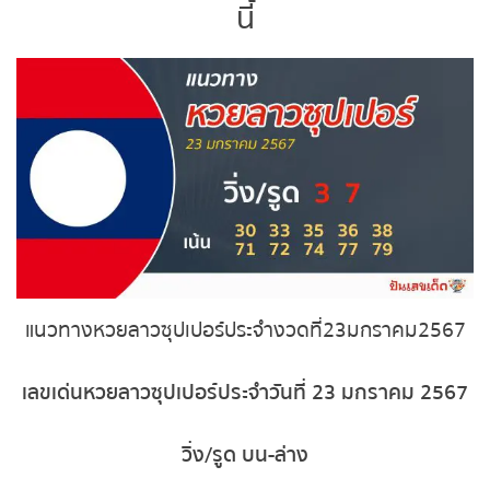
ส่องแนวทางຫວຍພັດທະນາເພີ່ມ
ถ่ายทอดสดหวยญีปุ่น
งวดนี้
ถ่ายทอดสดหวยไต้หวัน
ถ่ายทอดสดหวยกัมพูชา GD
หวยหุ้นสด
หวยหุ้นไทย เย็น
หวยหุ้นเกาหลี
แนวทางหวยลาวซุปเปอร์ประจำงวดที่23มกราคม2567
หวยหุ้นนิเคอิ เช้า
เลขเด่นหวยลาวซุปเปอร์ประจำวันที่ 23 มกราคม
หวยหุ้นนิเคอิ บ่าย
2567