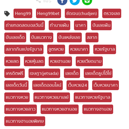
งวดนี้ 1 กุมภาพันธ์
แชร์
Heng99
Heng99bet
ชัดเจน(chudjen)
ตรวจเลข
ถ่ายทอดสดบอลวันนี้
ทำนายฝัน
นาคา
ปันเลขฝัน
ปันเลขเด็ด
ปันแนวทาง
ปันแหล่งเลข
สลาก
สลากกินแบ่งรัฐบาล
สูตรหวย
หวยนาคา
หวยรัฐบาล
หวยสด
หวยหุ้นสด
หวยฮานอย
หวยเวียดนาม
เครดิตฟรี
เจษฎา(jetsada)
เลขเด็ด
เลขเด็ดธูปไอ้ไข่
เลขเด็ดวันนี้
เลขเด็ดออนไลน์
เว็บหวย24
เว็บหวยนาคา
แนวทางหวย
แนวทางหวยมาเลย์
แนวทางหวยรัฐบาล