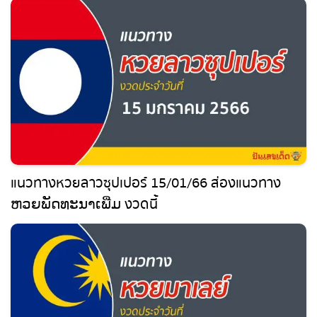
แนวทางหวยรัฐบาล งวดวันที่ 16 ธ.ค. 63 ชุดใกล้
หวยออก
แนวทางหวยลาวซุปเปอร์ 15/01/66 ส่องแนวทาง
ຫວຍພັດທະນາເພີ່ມ งวดนี้