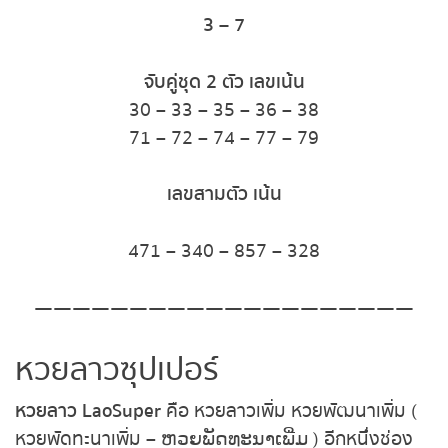
หวยหุ้นฮั่งเส็ง เช้า
วิ่ง/รูด บน-ล่าง
หวยหุ้นฮั่งเส็ง บ่าย
3 – 7
หวยหุ้นจีน เช้า
จับคู่ชุด 2 ตัว เลขเน้น
30 – 33 – 35 – 36 – 38
หวยหุ้นจีน บ่าย
71 – 72 – 74 – 77 – 79
หวยหุ้นไต้หวัน
เลขสามตัว เน้น
หวยหุ้นสิงคโปร์
471 – 340 – 857 – 328
หวยหุ้นอิยิป
————————————————————
หวยหุ้นเยอรมัน
หวยลาวซุปเปอร์