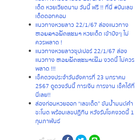
บอลความที่เกี่ยวข้อง
แนวทางหวยฮานอย 23/1/67 ส่อง เลข
เด็ด หวยเวียดนาม วันนี้ ฟรี !! ที่นี่ #ปัน
เลขเด็ดดอทคอม
แนวทางหวยลาว 22/1/67 ส่องแนวทาง
ຫວຍລາວພັດທະນາ หวยเด็ด เข้าปังๆ ไม่
ควรพลาด !
แนวทางหวยลาวซุปเปอร์ 22/1/67 ส่อง
แนวทาง ຫວຍພັດທະນາເພີ່ມ งวดนี้ ไม่
ควรพลาด !!!
เช็คดวงประจำวันอังคารที่ 23 มกราคม
2567 ดูดวงวันนี้ การเงิน การงาน เช็ค
ได้ที่นี่เลย!!
ส่องก่อนหวยออก “เลขเด็ด” ขันน้ำมนต์
คำชะโนด พร้อมเลขปฏิทิน หวังรับโชค