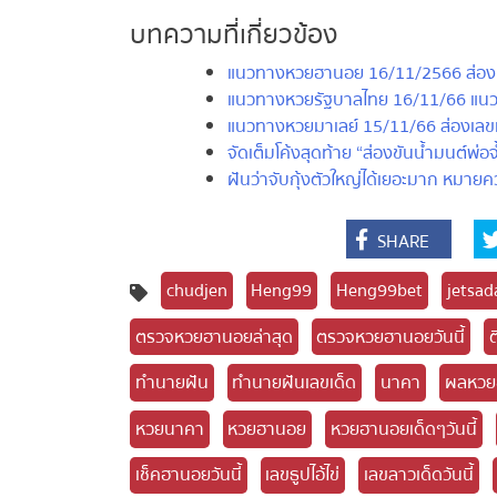
บทความที่เกี่ยวข้อง
แนวทางหวยฮานอย 16/11/2566 ส่อง เลขเด็
แนวทางหวยรัฐบาลไทย 16/11/66 แนวทาง ห
แนวทางหวยมาเลย์ 15/11/66 ส่องเลขเด็
จัดเต็มโค้งสุดท้าย “ส่องขันน้ำมนต์พ่อ
ฝันว่าจับกุ้งตัวใหญ่ได้เยอะมาก หมายค
SHARE
chudjen
Heng99
Heng99bet
jetsada
ตรวจหวยฮานอยล่าสุด
ตรวจหวยฮานอยวันนี้
ตี
ทำนายฝัน
ทำนายฝันเลขเด็ด
นาคา
ผลหวยฮ
หวยนาคา
หวยฮานอย
หวยฮานอยเด็ดๆวันนี้
เช็คฮานอยวันนี้
เลขธูปไอ้ไข่
เลขลาวเด็ดวันนี้
เ