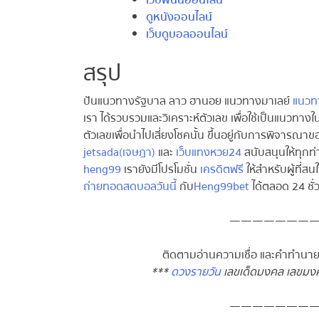
เว็บพนันออนไลน์
ดูหนังออนไลน์
เว็บดูบอลออนไลน์
สรุป
ปันแนวทางรัฐบาล ลาว ฮานอย แนวทางมาเลย์
แนวทา
เรา ได้รวบรวมและวิเคราะห์ตัวเลข เพื่อใช้เป็นแนวทางใ
ตัวเลขเพื่อนำไปเสี่ยงโชคนั้น ขึ้นอยู่กับการพิจารณาขอ
jetsada(เจษฎา)
และ
เว็บแทงหวย24
สนับสนุนให้ทุกท่า
heng99
เรายังมีโปรโมชั่น
เครดิตฟรี
ให้สำหรับผู้ที่สน
ถ่ายทอดสดบอลวันนี้
กับ
Heng99bet
ได้ตลอด 24 ชั่ว
————————
ติดตามอ่านความเชื่อ และคำทำนายฝัน
***
ดวงรายวัน
เลขเด็ดมงคล เลขมงคล
————————