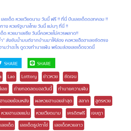
ด หวยเวียดนาม วันนี้ ฟรี !! ที่นี่ ปันเลขเด็ดดอทคอม !!
วยรัฐบาลไทย วันนี้ แม่นๆ ที่นี่ !!
ด หวยมาเลเซีย วันนี้คอหวยไม่ควรพลาด!!
จ้ำ” ส่งขันน้ำมนต์จากบ้านมาให้ส่อง คอหวยฮือฮาเลขชัดตรง
วามว่าอะไร ดูดวงทำนายฝัน พร้อมส่องเลขเด็ดงวดนี้
SHARE
SHARE
Lao
Lottory
ข่าวหวย
ชัดเจน
เลข
ถ่ายทอดสดบอลวันนี้
ทำนายความฝัน
านอยย้อนหลัง
ผลหวยฮานอยล่าสุด
สลาก
สูตรหวย
หวยฮานอยแม่น
หวยเวียดนาม
เครดิตฟรี
เจษฎา
ลขเด็ด
เลขเด็ดธูปตาไข่
เลขเด็ดหวยลาว