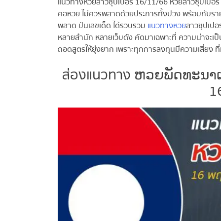
แนวทางหวยลาวซุปเปอร์ 16/11/66 หวยลาวซุปเปอร์ เด็ด ๆ
คอหวย ไม่ควรพลาดด้วยประการทั้งปวง พร้อมกับรายงา
พลาด ปันเลขเด็ด ได้รวบรวม
แนวทางหวย
ลาวซุปเปอร์
หลายสำนัก หลายเว็บดัง คัดมาเฉพาะที่ ความน่าจะเป็นสู
ถอดสูตรให้ยุ่งยาก เพราะทุกการลงทุนมีความเสี่ยง ที่เ
ส่องแนวทาง ຫວຍພັດທະນາເພີ
16