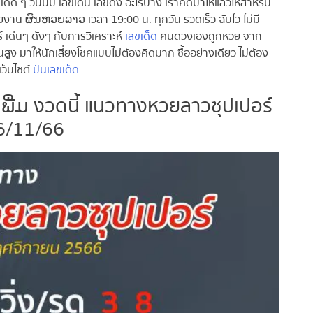
 วันนี้มี เลขเด่น เลขดัง อะไรบ้าง เราคัดมาให้แล้วให้สำหรับ
น ຜົນຫວຍລາວ เวลา 19:00 น. ทุกวัน รวดเร็ว ฉับไว ไม่มี
 เด่นๆ ดังๆ กับการวิเคราะห์
เลขเด็ด
คนดวงเฮงถูกหวย จาก
ง มาให้นักเสี่ยงโชคแบบไม่ต้องคิดมาก ซื้ออย่างเดียว ไม่ต้อง
ว็บไซต์
ปันเลขเด็ด
່ມ งวดนี้ แนวทางหวยลาวซุปเปอร์
/11/66