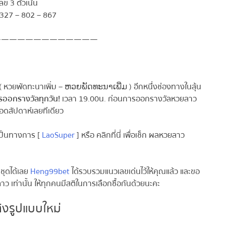
ข 3 ตัวเน้น
327 – 802 – 867
————————————
 หวยพัดทะนาเพิ่ม – ຫວຍພັດທະນາເພີ່ມ ) อีกหนึ่งช่องทางในลุ้น
ออกรางวัลทุกวัน!
เวลา 19.00น. ก่อนการออกรางวัลหวยลาว
ดสัปดาห์เลยทีเดียว
ป็นทางการ [
LaoSuper
] หรือ คลิกที่นี่ เพื่อเช็ก ผลหวยลาว
ชุดได้เลย
Heng99bet
ได้รวบรวมแนวเลขเด่นไว้ให้คุณแล้ว และขอ
 เท่านั้น ให้ทุกคนมีสติในการเลือกซื้อกันด้วยนะคะ
งรูปแบบใหม่