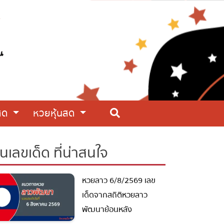
สด
หวยหุ้นสด
นเลขเด็ด ที่น่าสนใจ
หวยลาว 6/8/2569 เลข
เด็ดจากสถิติหวยลาว
พัฒนาย้อนหลัง