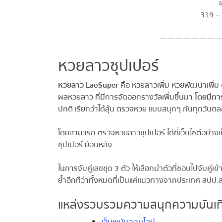
เล
319 – 
————————
หวยลาวซุปเปอร์
หวยลาว LaoSuper
คือ หวยลาวเพิ่ม หวยพัฒนาเพิ่ม (
ผลหวยลาว ที่มีการจัดออกรางวัลเพิ่มขึ้นมา
โดยมีการ
ปกติ เรียกว่าได้ลุ้น ตรวจหวย แบบสนุกๆ กันทุกวันตลอ
โดยสามารถ ตรวจหวยลาวซุปเปอร์ ได้ที่เว็บไซต์อย่างเ
ซุปเปอร์ ย้อนหลัง
ในการจับคู่เลขชุด 3 ตัว ให้เลือกนำตัวที่ชอบไปจับคู่เข้า
ย้ำอีกทีว่าทั้งหมดที่เป็นแค่แนวทางจากประเทศ สปป.ลาว
แหล่งรวบรวมความสนุกความบันเทิ