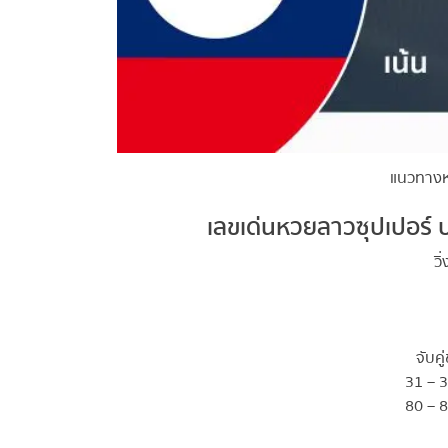
แนวทางหวย
เลขเด่นหวยลาวซุปเปอร์ ป
วิ่
จับคู่
31 – 33
80 – 82