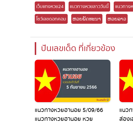
เว็บแทงหวย24
แนวทางหวยลาววันนี้
แนวทางห
โชว์เลขดอทคอม
ຫວຍພັດທະນາ
ຫວຍລາວ
ปันเลขเด็ด ที่เกี่ยวข้อง
แนวทางหวยฮานอย 5/09/66
แนวทา
แนวทางหวยฮานอย หวย
ส่องเ
ออนไลน์ แม่นๆ เข้าทุกงวด
แม่น ๆ