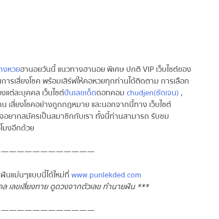
งหวย
ฮานอยวันนี้ แนวทางฮานอย พิเศษ ปกติ VIP เว็บไซต์ของ
นการเสี่ยงโชค พร้อมเสิร์ฟให้คอหวยทุกท่านได้ติดตาม การเลือก
งแต่ละบุคคล เว็บไซต์
ปันเลขเด็ด
ดอทคอม
chudjen(ชัดเจน)
,
น เสี่ยงโชคอย่างถูกกฎหมาย และนอกจากนี้ทาง เว็บไซต์
ใจอยากสมัครเป็นสมาชิกกับเรา ทั้งนี้ท่านสามารถ รับชม
โมงอีกด้วย
————————————
แม่นๆแบบนี้ได้ใหม่ที่
www.punlekded.com
 เลขเสี่ยงทาย ดูดวงจากตัวเลข ทำนายฝัน ***
————————————