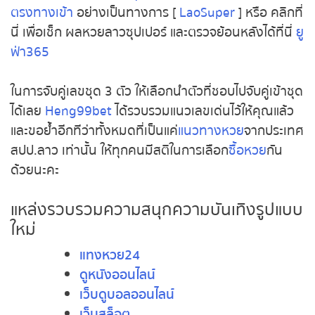
UFABET เว็บตรงทางเข้า
อย่างเป็นทางการ [
หวยหุ้นอังกฤษ
LaoSuper
] หรือ คลิกที่นี่ เพื่อเช็ก ผลหวยลาวซุปเปอร์
และตรวจย้อนหลังได้ที่นี่
ยูฟ่า365
หวยหุ้นรัสเซีย
ในการจับคู่เลขชุด 3 ตัว ให้เลือกนำตัวที่ชอบไปจับคู่เข้า
หวยหุ้นอินเดีย
ชุดได้เลย
Heng99bet
ได้รวบรวมแนวเลขเด่นไว้ให้คุณ
แล้ว และขอย้ำอีกทีว่าทั้งหมดที่เป็นแค่
แนวทางหวย
จาก
หวยหุ้นดาวโจนส์
ประเทศ สปป.ลาว เท่านั้น ให้ทุกคนมีสติในการเลือก
ซื้อ
หวย
กันด้วยนะคะ
MK Sports
แหล่งรวบรวมความสนุกความบันเทิงรูป
แบบใหม่
แทงหวย24
ดูหนังออนไลน์
เว็บดูบอลออนไลน์
เว็บสล็อต