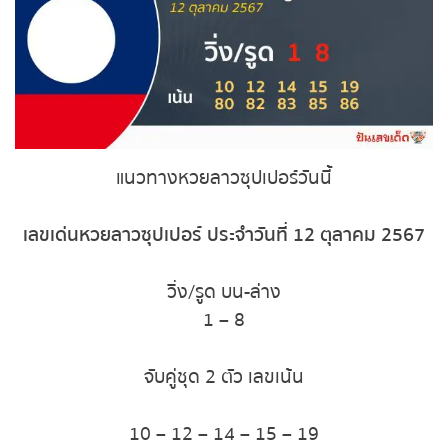
ถ่ายทอดสดหวยญีปุ่น
ถ่ายทอดสดหวยไต้หวัน
ถ่ายทอดสดหวยกัมพูชา GD
แนวทางหวยลาวซุปเปอร์วันนี้
หวยหุ้นสด
เลขเด่นหวยลาวซุปเปอร์ ประจำวันที่ 12 ตุลาคม 2567
หวยหุ้นไทย เย็น
วิ่ง/รูด บน-ล่าง
1 – 8
หวยหุ้นเกาหลี
จับคู่ชุด 2 ตัว เลขเน้น
หวยหุ้นนิเคอิ เช้า
10 – 12 – 14 – 15 – 19
หวยหุ้นนิเคอิ บ่าย