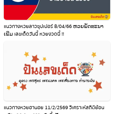
แนวทางหวยลาวซุปเปอร์ 8/04/66 ຫວຍພັດທະນາ
ເພີ່ມ เลขเด็ดวันนี้ หวยงวดนี้ !!
แนวทางหวยฮานอย 11/2/2569 วิเคราะห์สถิติย้อน
หลัง แจกเลขพารวยวันนี้ฟรี