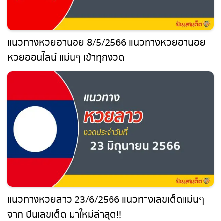
แนวทางหวยฮานอย 8/5/2566 แนวทางหวยฮานอย
หวยออนไลน์ แม่นๆ เข้าทุกงวด