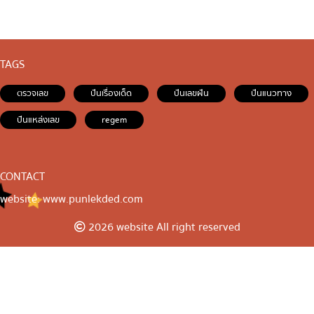
แนวทางหวยลาว 23/6/2566 แนวทางเลขเด็ดแม่นๆ
จาก ปันเลขเด็ด มาใหม่ล่าสุด!!
TAGS
ตรวจเลข
ปันเรื่องเด็ด
ปันเลขฝัน
ปันแนวทาง
ปันแหล่งเลข
regem
CONTACT
website: www.punlekded.com
2026 website All right reserved