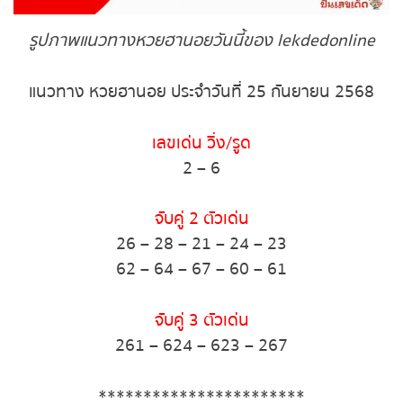
หวยหุ้นฮั่งเส็ง เช้า
รูปภาพแนวทางหวยฮานอยวันนี้ของ lekdedonline
หวยหุ้นฮั่งเส็ง บ่าย
แนวทาง หวยฮานอย ประจำวันที่ 25 กันยายน 2568
หวยหุ้นจีน เช้า
เลขเด่น วิ่ง/รูด
2 – 6
หวยหุ้นจีน บ่าย
จับคู่ 2 ตัวเด่น
หวยหุ้นไต้หวัน
26 – 28 – 21 – 24 – 23
62 – 64 – 67 – 60 – 61
หวยหุ้นสิงคโปร์
จับคู่ 3 ตัวเด่น
หวยหุ้นอิยิป
261 – 624 – 623 – 267
หวยหุ้นเยอรมัน
***********************