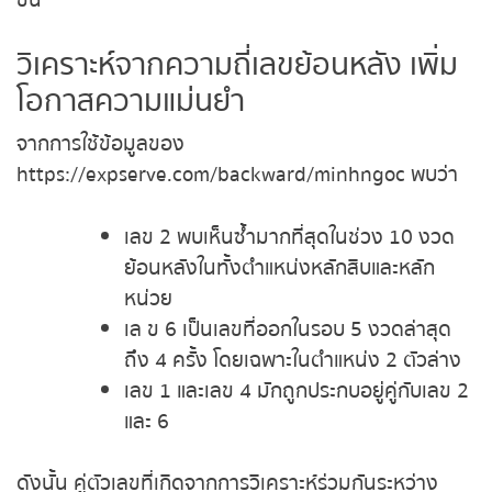
มากขึ้น
วิเคราะห์จากความถี่เลขย้อนหลัง เพิ่ม
โอกาสความแม่นยำ
จากการใช้ข้อมูลของ
https://expserve.com/backward/minhngoc พบว่า
เลข 2 พบเห็นซ้ำมากที่สุดในช่วง 10 งวด
ย้อนหลังในทั้งตำแหน่งหลักสิบและหลัก
หน่วย
เล ข 6 เป็นเลขที่ออกในรอบ 5 งวดล่าสุด
ถึง 4 ครั้ง โดยเฉพาะในตำแหน่ง 2 ตัว
ล่าง
เลข 1 และเลข 4 มักถูกประกบอยู่คู่กับเลข
2 และ 6