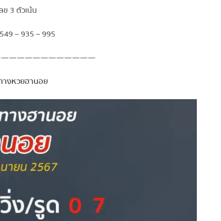
ข 3 ตัวเน้น
549 – 935 – 995
————————————
างหวยฮานอย