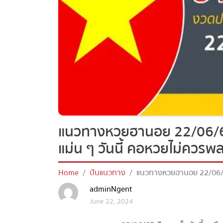
แนวทางหวยฮานอย 22/06/67
แม่น ๆ วันนี้ คอหวยไม่ควรพลา
Home
ปันแนวทาง
แนวทางหวยฮานอย 22/06/67 
คอหวยไม่ควรพลาด !!!
adminNgent
June 22, 2024