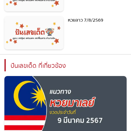
หวยลาว 7/8/2569
ปันเลขเด็ด ที่เกี่ยวข้อง