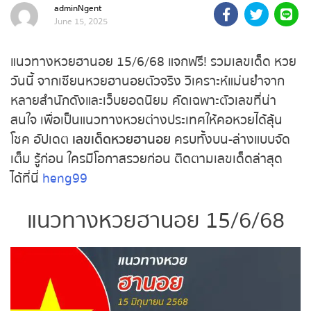
adminNgent
June 15, 2025
ถ่ายทอดสดถ่ายทอดสดหวย
รัฐบาลไทย
แนวทางหวยฮานอย 15/6/68 แจกฟรี! รวมเลขเด็ด
หวยวันนี้ จากเซียนหวยฮานอยตัวจริง วิเคราะห์แม่นยำ
ถ่ายทอดสดหวยออมสิน
จากหลายสำนักดังและเว็บยอดนิยม คัดเฉพาะตัวเลขที่
น่าสนใจ เพื่อเป็นแนวทางหวยต่างประเทศให้คอหวยได้
ถ่ายทอดสดหวยธกส.
ลุ้นโชค อัปเดต
เลขเด็ดหวยฮานอย
ครบทั้งบน-ล่าง
ถ่ายทอดสดหวยลาว
แบบจัดเต็ม รู้ก่อน ใครมีโอกาสรวยก่อน ติดตามเลขเด็ด
ล่าสุดได้ที่นี่
heng99
ถ่ายทอดสดหวยลาว ซุปเปอร์
แนวทางหวยฮานอย 15/6/68
ถ่ายทอดสดหวยฮานอย
ถ่ายทอดสดหวยฮานอยพิเศษ
ถ่ายทอดสดหวยมาเลย์