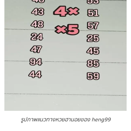
หวยหุ้นอังกฤษ
หวยหุ้นรัสเซีย
หวยหุ้นอินเดีย
หวยหุ้นดาวโจนส์
MK Sports
รูปภาพแนวทางหวยฮานอยของ heng99
เด่น