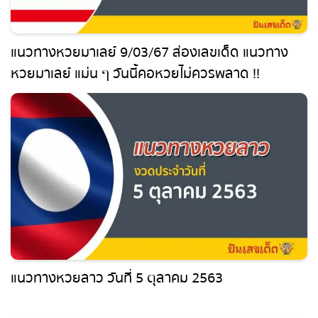
แนวทางหวยมาเลย์ 9/03/67 ส่องเลขเด็ด แนวทาง
หวยมาเลย์ แม่น ๆ วันนี้คอหวยไม่ควรพลาด !!
แนวทางหวยลาว วันที่ 5 ตุลาคม 2563