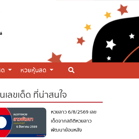
สด
หวยหุ้นสด
ันเลขเด็ด ที่น่าสนใจ
หวยลาว 6/8/2569 เลข
เด็ดจากสถิติหวยลาว
พัฒนาย้อนหลัง