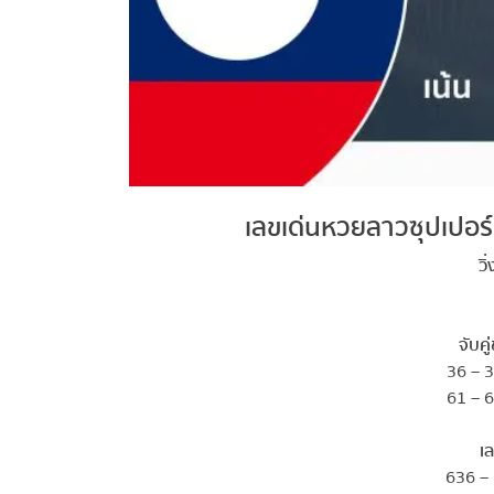
เลขเด่นหวยลาวซุปเปอร์
วิ
จับคู
36 – 3
61 – 6
เ
636 –