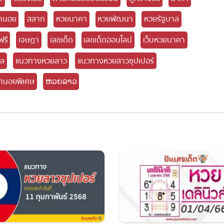
านอย
สลาก
หวยนาคา
หวยพัฒนา
หวยรัฐบาล
ฟรี
เจษฎา
เลขเด็ด
เลขเด็ดออนไลน์
เว็บหวยนาคา
าล
แนวทางหวยลาว
แนวทางหวยลาวซุปเปอร์
านอยพิเศษ
ຫວຍລາວ