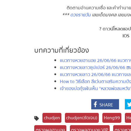
ติดตามอ่านความเชื่อ และคำทำนายฝั
***
ดวงรายวัน
เลขเด็ดมงคล เลขมงค
? ดาวน์โหลดแอปพ
IOS
บทความที่เกี่ยวข้อง
แนวทางหวยฮานอย 26/06/66 แนวทางห
แนวทางหวยลาวซุปเปอร์ 26/06/66 ຫວຍພ
แนวทางหวยลาว 26/06/66 แนวทางเลขเด
How to วิธีเลือก สีแว่นตาเสริมความปัง ใ
เจ้าของบ่อกุ้งฝันเห็น “หลวงพ่อสมหวัง”
SHARE
chudjen
chudjen(ชัดเจน)
Heng99
H
ตรวจผลฮานอย
ตรวจผลฮานอย VIP
ตรวจหว