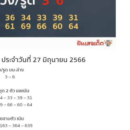
 ประจำวันที่ 27 มิถุนายน 2566
่ง/รูด บน-ล่าง
3 – 6
่ชุด 2 ตัว เลขเน้น
4 – 33 – 39 – 31
9 – 66 – 60 – 64
ลขสามตัว เน้น
 163 – 364 – 639