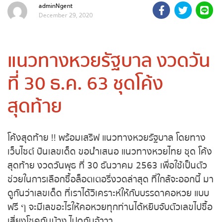
adminNgent
December 29, 2020
ถ่ายทอดสดถ่ายทอดสดหวย
รัฐบาลไทย
แนวทางหวยรัฐบาล งวด
ถ่ายทอดสดหวยออมสิน
วันที่ 30 ธ.ค. 63 ชุดโค้ง
ถ่ายทอดสดหวยธกส.
สุดท้าย
ถ่ายทอดสดหวยลาว
โค้งสุดท้าย !! พร้อมเสริฟ แนวทางหวยรัฐบาล โดยทาง
ถ่ายทอดสดหวยลาว ซุปเปอร์
เว็บไซต์ ปันเลขเด็ด ขอนำเสนอ แนวทางหวยไทย ชุด
โค้งสุดท้าย งวดวันพุธ ที่ 30 ธันวาคม 2563 เพื่อใช้
ถ่ายทอดสดหวยฮานอย
เป็นตัวช่วยในการเลือกซื้อล็อตเตอรี่งวดล่าสุด ที่ใกล้จะ
ถ่ายทอดสดหวยฮานอยพิเศษ
ออกนี้ มาดูกันว่าเลขเด็ด ที่เราได้วิเคราะห์ให้กับบรรดา
คอหวย แบบฟรี ๆ จะมีเลขอะไรให้คอหวยทุกท่านได้หยิบ
ถ่ายทอดสดหวยมาเลย์
จับตัวเลขไปซื้อเสี่ยงโชคกันบ้าง ไปดูกันจ้าาา