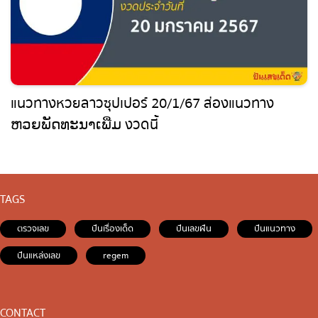
แนวทางหวยลาวซุปเปอร์ 20/1/67 ส่องแนวทาง
ຫວຍພັດທະນາເພີ່ມ งวดนี้
TAGS
ตรวจเลข
ปันเรื่องเด็ด
ปันเลขฝัน
ปันแนวทาง
ปันแหล่งเลข
regem
CONTACT
website: www.punlekded.com
2026 website All right reserved