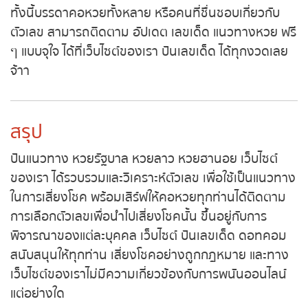
หวยหุ้นอังกฤษ
ตัวเลข สามารถติดตาม อัปเดต เลขเด็ด แนวทางหวย
ฟรี ๆ แบบจุใจ ได้ที่เว็บไซต์ของเรา ปันเลขเด็ด ได้ทุก
หวยหุ้นรัสเซีย
งวดเลยจ้าา
หวยหุ้นอินเดีย
สรุป
หวยหุ้นดาวโจนส์
ปันแนวทาง หวยรัฐบาล หวยลาว หวยฮานอย เว็บไซต์
MK Sports
ของเรา ได้รวบรวมและวิเคราะห์ตัวเลข เพื่อใช้เป็น
แนวทางในการเสี่ยงโชค พร้อมเสิร์ฟให้คอหวยทุกท่าน
ได้ติดตาม การเลือกตัวเลขเพื่อนำไปเสี่ยงโชคนั้น ขึ้นอยู่
กับการพิจารณาของแต่ละบุคคล เว็บไซต์ ปันเลขเด็ด
ดอทคอม สนับสนุนให้ทุกท่าน เสี่ยงโชคอย่างถูก
กฎหมาย และทางเว็บไซต์ของเราไม่มีความเกี่ยวข้องกับ
การพนันออนไลน์แต่อย่างใด