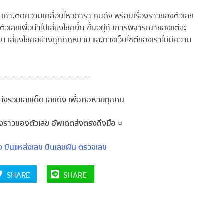
 เกาะติดความเคลื่อนไหวดารา คนดัง พร้อมเรื่องราวของตัวเลข
วเลขเพื่อนำไปเสี่ยงโชคนั้น ขึ้นอยู่กับการพิจารณาของแต่ละ
าน เสี่ยงโชคอย่างถูกกฎหมาย และทางเว็บไซต์ของเราไม่มีความ
———————————-
งรวมเลขเด็ด เลขดัง เพื่อคอหวยทุกคน
องราวของตัวเลข อัพเดตส่งตรงถึงมือ ¤
ปันแหล่งเลข
ปันเลขฝัน
ตรวจเลข
SHARE
SHARE