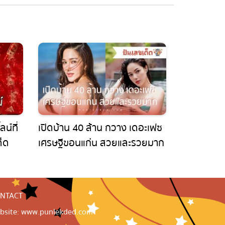
์ที่
เปิดบ้าน 40 ล้าน กวาง เดอะเฟซ
็ด
เศรษฐีขอนแก่น สวยและรวยมาก
NTACT
site: www.punlekded.com