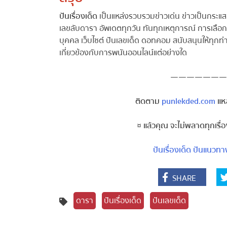
ปันเรื่องเด็ด
เป็นแหล่งรวบรวมข่าวเด่น ข่าวเป็นกระแส
เลขลับดารา อัพเดตทุกวัน ทันทุกเหตุการณ์ การเลือกตั
บุคคล เว็บไซต์ ปันเลขเด็ด ดอทคอม สนับสนุนให้ทุกท่
เกี่ยวข้องกับการพนันออนไลน์แต่อย่างใด
———————
ติดตาม
punlekded.com
แหล่
¤ แล้วคุณ จะไม่พลาดทุกเรื่
ปันเรื่องเด็ด
ปันแนวทาง
SHARE
ดารา
ปันเรื่องเด็ด
ปันเลขเด็ด