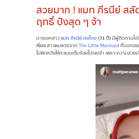
สวยมาก ! แมท ภีรนีย์ สลั
ฤทธิ์ ปังสุด ๆ จ้า
นางเอกสาว
แมท ภีรนีย์ คงไทย
(31 ปี)
มีผู้ติดตามไอจี
เรียล
สาวผมแดงจาก
The Little Mermaid
ที่บอกเลยว
ไม่ผิดหวังให้คะแนนเต็มร้อยไปเลยจ้า เพราะความสวยมั