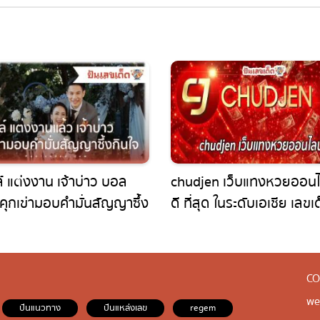
 แต่งงาน เจ้าบ่าว บอล
chudjen เว็บแทงหวยออนไลน
คุกเข่ามอบคำมั่นสัญญาซึ้ง
ดี ที่สุด ในระดับเอเชีย เลขเด
เลขดัง แทงได้ไม่มีอั้น
CO
web
ปันแนวทาง
ปันแหล่งเลข
regem