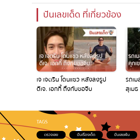
ปันเลขเด็ด ที่เกี่ยวข้อง
เจ เจตริน โดนแซว หลังลงรูป
รถเมล์
ดีเจ. เอกกี้ ถึงกับขอจีบ
สุเมธ 
กินใจ
TAGS
ตรวจเลข
ปันเรื่องเด็ด
ปันเลขฝัน