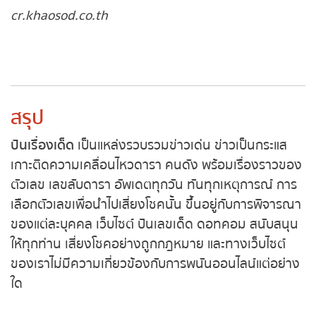
cr.khaosod.co.th
สรุป
ปันเรื่องเด็ด
เป็นแหล่งรวบรวมข่าวเด่น ข่าวเป็นกระแส
เกาะติดความเคลื่อนไหวดารา คนดัง พร้อมเรื่องราว
ของตัวเลข เลขลับดารา อัพเดตทุกวัน ทันทุก
เหตุการณ์ การเลือกตัวเลขเพื่อนำไปเสี่ยงโชคนั้น ขึ้นอยู่
กับการพิจารณาของแต่ละบุคคล เว็บไซต์ ปันเลขเด็ด
ดอทคอม สนับสนุนให้ทุกท่าน เสี่ยงโชคอย่างถูก
กฎหมาย และทางเว็บไซต์ของเราไม่มีความเกี่ยวข้องกับ
การพนันออนไลน์แต่อย่างใด