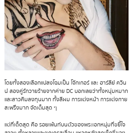
หวยหุ้นอังกฤษ
หวยหุ้นรัสเซีย
หวยหุ้นอินเดีย
หวยหุ้นดาวโจนส์
MK Sports
โดยทั้งสองเลือกแปลงโฉมเป็น โจ๊กเกอร์ และ ฮาร์ลีย์ ค
วินน์ สองคู่รักวายร้ายจากค่าย DC บอกเลยว่าทั้งหนุ่ม
หมาก และสาวคิมลงทุนมาก ทั้งสีผม การแต่งหน้า การ
แต่งกาย สะพรึงมาก จัดเต็มสุด ๆ
แต่ที่เด็ดสุด คือ รอยเพ้นท์บนตัวของพระเอกหนุ่มที่ขยี้
ใจสาวๆ ทั้งหลายและชุดเดรสเลื่อม แหวกหลังสุดเซ็กซี่