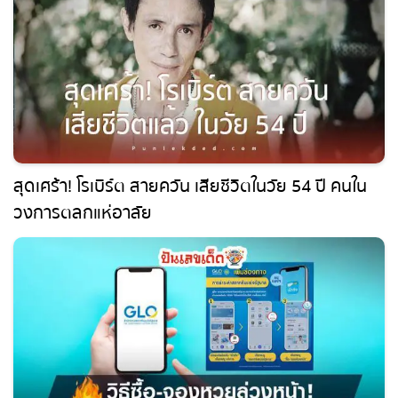
สุดเศร้า! โรเบิร์ต สายควัน เสียชีวิตในวัย 54 ปี คนใน
วงการตลกแห่อาลัย