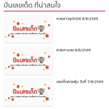
ปันเลขเด็ด ที่น่าสนใจ
หวยลาวซุปเปอร์ 8/8/2569
หวยฮานอย 8/8/2569
เลขเด็ดหวยหุ้น วันที่ 7/8/2569
หวยลาวซุปเปอร์ 7/8/2569