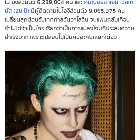
แอน โวลเทมัส (28 ปี)
มีผู้ติดตามในไอจีส่วนตัว
หวยหุ้นฮั่งเส็ง เช้า
9,065,375
คน เปลี่ยนลุคต้อนรับเทศกาลวันฮาโลวีน
จนแฟนคลับเกือบจำไม่ได้ว่าเป็นใคร เรียกว่าเป็นการ
หวยหุ้นฮั่งเส็ง บ่าย
แปลงโฉมที่ประสบความสำเร็จมาก เพราะเปลี่ยนไปเป็น
คนละคนเลยทีเดียว
หวยหุ้นจีน เช้า
หวยหุ้นจีน บ่าย
หวยหุ้นไต้หวัน
หวยหุ้นสิงคโปร์
หวยหุ้นอิยิป
หวยหุ้นเยอรมัน