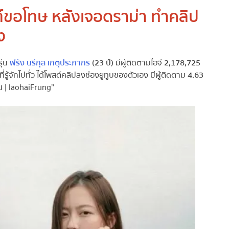
สต์ขอโทษ หลังเจอดราม่า ทำคลิป
ง
่น
ฟรัง นรีกุล เกตุประภากร
(23 ปี)
มีผู้ติดตามไอจี
2,178,725
้จักไปทั่ว ได้โพสต์คลิปลงช่องยูทูบของตัวเอง มีผู้ติดตาม
4.63
 | laohaiFrung”