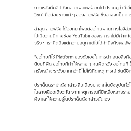
ภายหลังที่คลิปดังกล่าวเผยแพร่ออกไป ปรากฏว่ามีเสีย
วิชญ์ คือน้องชายแท้ ๆ ของสาวฟรัง ซึ่งอาจจะเป็นการส่งเ
ล่าสุด สาวฟรัง ได้ออกมาโพสต์ขอโทษผ่านทางไอจีส่วนตั
ไปเมื่อวานนี้ทางช่อง YouTube ของเรา เราไม่มีคำแก้ตัว
จริง ๆ เราคิดถึงแต่ความสนุก แต่ไม่ได้คำนึงถึงผลลัพธ์ที
“ขอโทษที่ใช้ Platform ของตัวเองในการนำเสนอสิ่งที่
นิยมที่ผิด ขอโทษที่ทำให้หลาย ๆ คนผิดหวัง ขอโทษที่เป
ครั้งหน้าจะระวังมากกว่านี้ ไม่ให้เกิดเหตุการณ์เช่นนี้อีก
ประเด็นดราม่าดังกล่าว สืบเนื่องมาจากในปัจจุบันทั่วโ
ในสายเลือดเดียวกัน จากเหตุการณ์ที่มีเหยื่อหลายราย
ฝัง และให้ความรู้ในประเด็นดังกล่าวนั่นเอง