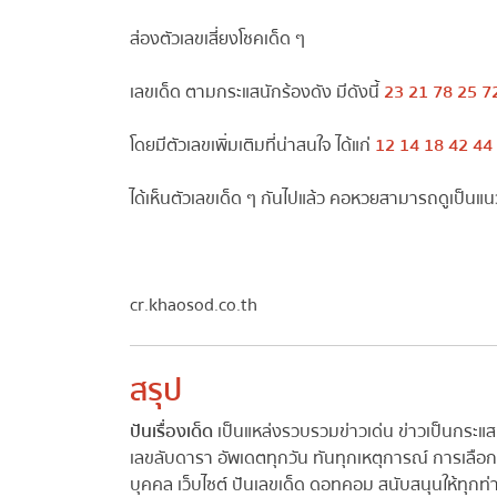
ส่องตัวเลขเสี่ยงโชคเด็ด ๆ
เลขเด็ด ตามกระแสนักร้องดัง มีดังนี้
23 21 78 25 72
โดยมีตัวเลขเพิ่มเติมที่น่าสนใจ ได้แก่
12 14 18 42 44 4
ได้เห็นตัวเลขเด็ด ๆ กันไปแล้ว คอหวยสามารถดูเป็นแนว
cr.khaosod.co.th
สรุป
ปันเรื่องเด็ด
เป็นแหล่งรวบรวมข่าวเด่น ข่าวเป็นกระแส
เลขลับดารา อัพเดตทุกวัน ทันทุกเหตุการณ์ การเลือกตั
บุคคล เว็บไซต์ ปันเลขเด็ด ดอทคอม สนับสนุนให้ทุกท่