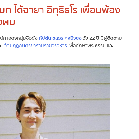
บท ได้ฉายา อิทฺธิธโร เพื่อนพ้อง
ลงผม
งนักแสดงหนุ่มชื่อดัง
กัปตัน ชลธร คงยิ่งยง
วัย
22
ปี มีผู้ติดตาม
 ณ
วัดมกุฏกษัตริยารามราชวรวิหาร
เพื่อศึกษาพระธรรม และ