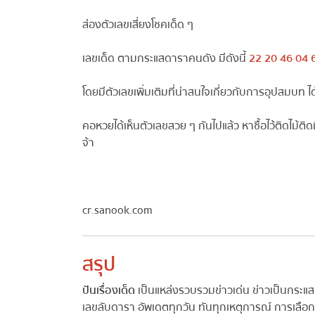
ส่องตัวเลขเสี่ยงโชคเด็ด ๆ
เลขเด็ด ตามกระแสดาราคนดัง มีดังนี้
22 20 46 04 
โดยมีตัวเลขเพิ่มเติมที่น่าสนใจเกี่ยวกับการอุปสมบท ได
คอหวยได้เห็นตัวเลขสวย ๆ กันไปแล้ว หาซื้อไว้ติดไม้ติดม
จ้า
cr.sanook.com
สรุป
ปันเรื่องเด็ด
เป็นแหล่งรวบรวมข่าวเด่น ข่าวเป็นกระแ
เลขลับดารา อัพเดตทุกวัน ทันทุกเหตุการณ์ การเลือกต