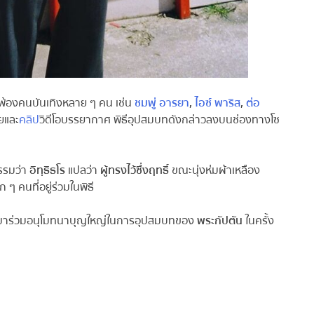
อนพ้องคนบันเทิงหลาย ๆ คน เช่น
ชมพู่ อารยา
,
ไอซ์ พาริส
,
ต่อ
ยและ
คลิป
วิดีโอบรรยากาศ พิธีอุปสมบทดังกล่าวลงบนช่องทางโซ
รรมว่า
อิทฺธิธโร
แปลว่า
ผู้ทรงไว้ซึ่งฤทธิ์
ขณะนุ่งห่มผ้าเหลือง
 คนที่อยู่ร่วมในพิธี
ข้ามาร่วมอนุโมทนาบุญใหญ่ในการอุปสมบทของ
พระกัปตัน
ในครั้ง