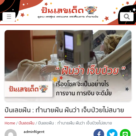
×
☰
หน้าหลัก
ปันเรื่องเด็ด
ปันแนวทาง
ปันแหล่งเลข
ปันเลขฝัน
ปันเลขฝัน : ทำนายฝัน ฝันว่า เจ็บป่วยไม่สบาย
ตรวจเลข
Home
ปันเลขฝัน
ปันเลขฝัน : ทำนายฝัน ฝันว่า เจ็บป่วยไม่สบาย
หวยสด
adminNgent
December 12, 2020