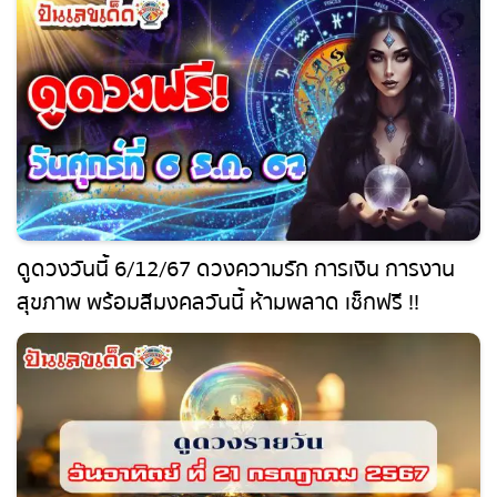
ดูดวงวันนี้ 6/12/67 ดวงความรัก การเงิน การงาน
สุขภาพ พร้อมสีมงคลวันนี้ ห้ามพลาด เช็กฟรี !!