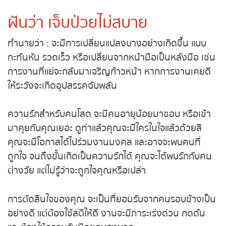
ฝันว่า เจ็บป่วยไม่สบาย
ถ่ายทอดสดหวยญีปุ่น
ทำนายว่า : จะมีการเปลี่ยนแปลงบางอย่างเกิดขึ้น แบบ
ถ่ายทอดสดหวยไต้หวัน
กะทันหัน รวดเร็ว หรือเปลี่ยนจากหน้ามือเป็นหลังมือ
เช่น การงานที่แย่จะกลับมาเจริญก้าวหน้า หากการงาน
ถ่ายทอดสดหวยกัมพูชา GD
เคยดี ให้ระวังจะเกิดอุปสรรคฉับพลัน
หวยหุ้นสด
ความรักสำหรับคนโสด จะมีคนอายุน้อยมาชอบ หรือเข้า
มาคุยกับคุณเยอะ ดูท่าแล้วคุณจะมีใครในใจแล้วด้วยสิ
หวยหุ้นไทย เย็น
คุณจะมีโอกาสได้ไปร่วมงานมงคล และอาจจะพบคนที่
ถูกใจ จนถึงขั้นเกิดเป็นความรักได้ คุณจะได้พบรักกับ
หวยหุ้นเกาหลี
คนต่างวัย แต่ไม่รู้ว่าจะถูกใจคุณหรือเปล่า
หวยหุ้นนิเคอิ เช้า
การตัดสินใจของคุณ จะเป็นที่ยอมรับจากคนรอบข้าง
เป็นอย่างดี แต่ต้องใช้สติให้ดี งานจะมีภาระเร่งด่วน
หวยหุ้นนิเคอิ บ่าย
กดดัน และต้องใช้ความรับผิดชอบสูงมาก