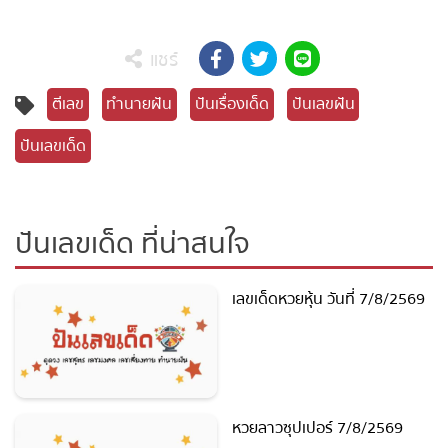
แชร์
ตีเลข
ทำนายฝัน
ปันเรื่องเด็ด
ปันเลขฝัน
ปันเลขเด็ด
ปันเลขเด็ด ที่น่าสนใจ
เลขเด็ดหวยหุ้น วันที่ 7/8/2569
หวยลาวซุปเปอร์ 7/8/2569