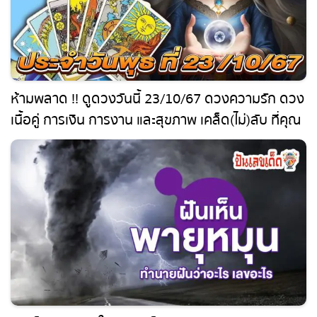
ห้ามพลาด !! ดูดวงวันนี้ 23/10/67 ดวงความรัก ดวง
เนื้อคู่ การเงิน การงาน และสุขภาพ เคล็ด(ไม่)ลับ ที่คุณ
ยังไม่รู้