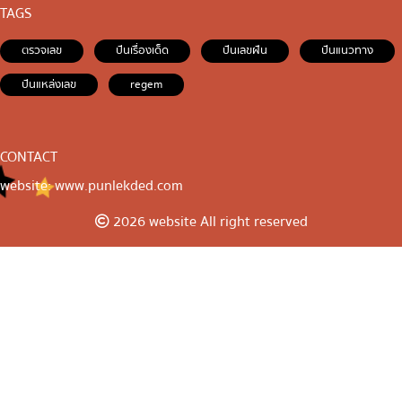
TAGS
ตรวจเลข
ปันเรื่องเด็ด
ปันเลขฝัน
ปันแนวทาง
ปันแหล่งเลข
regem
CONTACT
website: www.punlekded.com
2026 website All right reserved