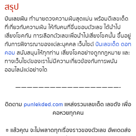
สรุป
ปันเลขฝัน
ทำนายดวงความฝันสุดแม่น พร้อมตีเลขเด็ด
ที่เกี่ยวกับความฝัน ให้กับคนที่ชื่นชอบตัวเลข ได้นำไป
เสี่ยงโชคกัน
การเลือกตัวเลขเพื่อนำไปเสี่ยงโชคนั้น ขึ้นอยู่
กับการพิจารณาของแต่ละบุคคล
เว็บไซต์
ปันเลขเด็ด ดอท
คอม
สนับสนุนให้ทุกท่าน เสี่ยงโชคอย่างถูกกฎหมาย และ
ทางเว็บไซต์ของเราไม่มีความเกี่ยวข้องกับการพนัน
ออนไลน์แต่อย่างใด
——————————————————-
ติดตาม
punlekded.com
แหล่งรวมเลขเด็ด เลขดัง เพื่อ
คอหวยทุกคน
¤ แล้วคุณ จะไม่พลาดทุกเรื่องราวของตัวเลข อัพเดตส่ง