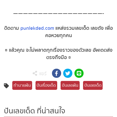
หวยหุ้นอังกฤษ
——————————————————-
หวยหุ้นรัสเซีย
ติดตาม
punlekded.com
แหล่งรวมเลขเด็ด เลขดัง เพื่อ
หวยหุ้นอินเดีย
คอหวยทุกคน
หวยหุ้นดาวโจนส์
¤ แล้วคุณ จะไม่พลาดทุกเรื่องราวของตัวเลข อัพเดตส่ง
ตรงถึงมือ ¤
MK Sports
แชร์
ทำนายฝัน
ปันเรื่องเด็ด
ปันเลขฝัน
ปันเลขเด็ด
ปันเลขเด็ด ที่น่าสนใจ