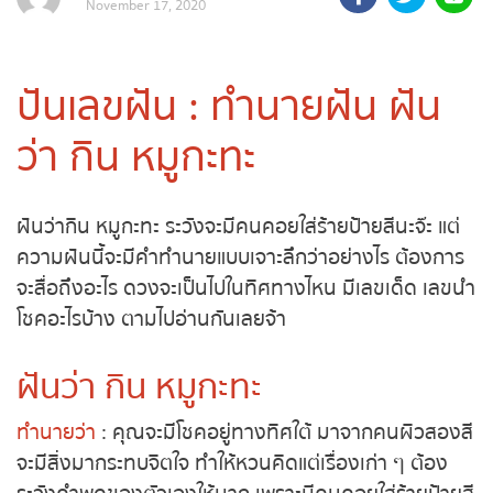
November 17, 2020
ถ่ายทอดสดถ่ายทอดสดหวย
รัฐบาลไทย
ปันเลขฝัน : ทำนายฝัน ฝัน
ถ่ายทอดสดหวยออมสิน
ว่า กิน หมูกะทะ
ถ่ายทอดสดหวยธกส.
ฝันว่ากิน หมูกะทะ ระวังจะมีคนคอยใส่ร้ายป้ายสีนะจ๊ะ แต่
ถ่ายทอดสดหวยลาว
ความฝันนี้จะมีคำทำนายแบบเจาะลึกว่าอย่างไร ต้องการ
จะสื่อถึงอะไร ดวงจะเป็นไปในทิศทางไหน มีเลขเด็ด เลขนำ
ถ่ายทอดสดหวยลาว ซุปเปอร์
โชคอะไรบ้าง ตามไปอ่านกันเลยจ้า
ถ่ายทอดสดหวยฮานอย
ฝันว่า กิน หมูกะทะ
ถ่ายทอดสดหวยฮานอยพิเศษ
ทำนายว่า
: คุณจะมีโชคอยู่ทางทิศใต้ มาจากคนผิวสองสี
จะมีสิ่งมากระทบจิตใจ ทำให้หวนคิดแต่เรื่องเก่า ๆ ต้อง
ถ่ายทอดสดหวยมาเลย์