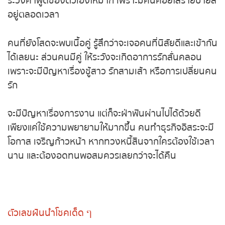
ระวังคำพูดของตัวเองให้มาก เพราะมีคนคอยใส่ร้ายป้ายสี
อยู่ตลอดเวลา
ถ่ายทอดสดหวยญีปุ่น
คนที่ยังโสดจะพบเนื้อคู่ รู้สึกว่าจะเจอคนที่นิสัยดีและเข้ากัน
ถ่ายทอดสดหวยไต้หวัน
ได้เลยนะ ส่วนคนมีคู่ ให้ระวังจะเกิดอาการรักสั่นคลอน
เพราะจะมีปัญหาเรื่องชู้สาว รักสามเส้า หรือการเปลี่ยนคน
ถ่ายทอดสดหวยกัมพูชา GD
รัก
หวยหุ้นสด
จะมีปัญหาเรื่องการงาน แต่ก็จะฝ่าฟันผ่านไปได้ด้วยดี
เพียงแค่ใช้ความพยายามให้มากขึ้น คนทำธุรกิจอิสระจะมี
หวยหุ้นไทย เย็น
โอกาส เจริญก้าวหน้า หากทวงหนี้สินจากใครต้องใช้เวลา
นาน และต้องอดทนพอสมควรเลยกว่าจะได้คืน
หวยหุ้นเกาหลี
หวยหุ้นนิเคอิ เช้า
หวยหุ้นนิเคอิ บ่าย
ตัวเลขฝันนำโชคเด็ด ๆ