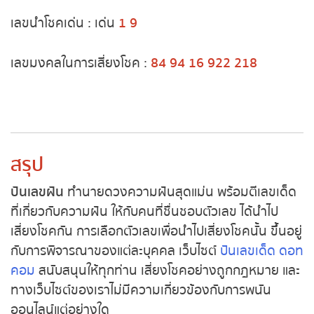
หวยหุ้นฮั่งเส็ง เช้า
เลขนำโชคเด่น : เด่น
1 9
หวยหุ้นฮั่งเส็ง บ่าย
เลขมงคลในการเสี่ยงโชค :
84 94 16 922 218
หวยหุ้นจีน เช้า
หวยหุ้นจีน บ่าย
สรุป
หวยหุ้นไต้หวัน
ปันเลขฝัน
ทำนายดวงความฝันสุดแม่น พร้อมตีเลขเด็ด
หวยหุ้นสิงคโปร์
ที่เกี่ยวกับความฝัน ให้กับคนที่ชื่นชอบตัวเลข ได้นำไป
เสี่ยงโชคกัน
การเลือกตัวเลขเพื่อนำไปเสี่ยงโชคนั้น ขึ้นอยู่
หวยหุ้นอิยิป
กับการพิจารณาของแต่ละบุคคล
เว็บไซต์
ปันเลขเด็ด ดอท
คอม
สนับสนุนให้ทุกท่าน เสี่ยงโชคอย่างถูกกฎหมาย และ
หวยหุ้นเยอรมัน
ทางเว็บไซต์ของเราไม่มีความเกี่ยวข้องกับการพนัน
ออนไลน์แต่อย่างใด