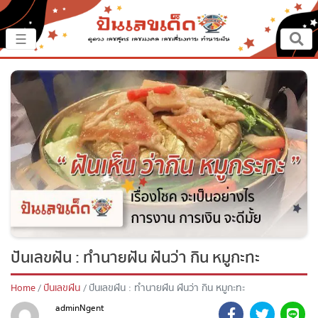
×
☰
หน้าหลัก
ปันเรื่องเด็ด
ปันแนวทาง
ปันแหล่งเลข
ปันเลขฝัน
ปันเลขฝัน : ทำนายฝัน ฝันว่า กิน หมูกะทะ
ตรวจเลข
Home
ปันเลขฝัน
ปันเลขฝัน : ทำนายฝัน ฝันว่า กิน หมูกะทะ
หวยสด
adminNgent