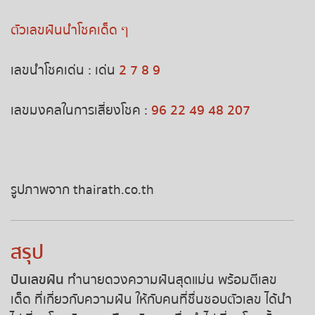
หวยหุ้นอังกฤษ
ตัวเลขฝันนำโชคเด็ด ๆ
หวยหุ้นรัสเซีย
เลขนำโชคเด่น : เด่น
2 7 8 9
หวยหุ้นอินเดีย
เลขมงคลในการเสี่ยงโชค :
96 22 49 48 207
หวยหุ้นดาวโจนส์
MK Sports
รูปภาพจาก thairath.co.th
สรุป
ปันเลขฝัน
ทำนายดวงความฝันสุดแม่น พร้อมตีเลข
เด็ด ที่เกี่ยวกับความฝัน ให้กับคนที่ชื่นชอบตัวเลข ได้นำ