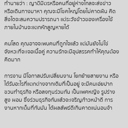
ทำนายว่า : ญาติมิตรหรือคนที่อยู่ห่างไกลจะส่งข่าว
หวยหุ้นฮั่งเส็ง เช้า
หรือเดินทางมาหา คุณจะมีโชคใหญ่โดยไม่คาดฝัน คิด
สิ่งใดจะสมความปรารถนา แต่ระวังข้าวของเครื่องใช้
หวยหุ้นฮั่งเส็ง บ่าย
ภายในบ้านจะแตกหักสูญหายได้
หวยหุ้นจีน เช้า
คนโสด คุณอาจจะพบคนที่ถูกใจแล้ว แต่มันยังไม่ใช่
จังหวะที่จะเจอเนื้อคู่ ความรักจะมีอุปสรรคทำให้คุณต้อง
หวยหุ้นจีน บ่าย
คิดมาก
หวยหุ้นไต้หวัน
การงาน มีโอกาสปรับเปลี่ยนงาน โยกย้ายสายงาน หรือ
ได้รับอะไรที่แตกต่างจากเดิมที่เป็นอยู่ จะมีคนเอ่ยปาก
หวยหุ้นสิงคโปร์
ชวนทำธุรกิจ หรือลงทุนร่วมกัน เป็นเพศหญิง รูปร่าง
สูง ผอม ซึ่งร่วมธุรกิจกันแล้วจะเจริญก้าวหน้าดี การ
หวยหุ้นอิยิป
งานหากเต็มที่กับมัน ได้ผลลัพธ์ดีเกินคาดแน่นอนจ้า
หวยหุ้นเยอรมัน