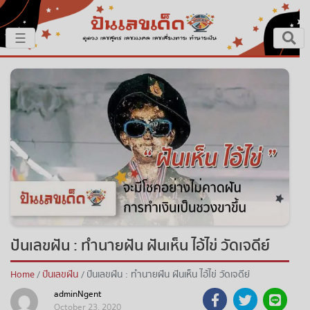
×
☰
หน้าหลัก
ปันเรื่องเด็ด
ปันแนวทาง
ปันแหล่งเลข
ปันเลขฝัน
ปันเลขฝัน : ทำนายฝัน ฝันเห็น ไอ้ไข่ วัดเจดีย์
ตรวจเลข
Home
ปันเลขฝัน
ปันเลขฝัน : ทำนายฝัน ฝันเห็น ไอ้ไข่ วัดเจดีย์
หวยสด
adminNgent
October 23, 2020