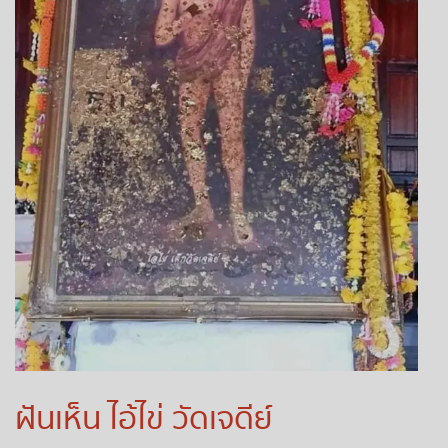
ถ่ายทอดสดหวยญีปุ่น
ถ่ายทอดสดหวยไต้หวัน
ถ่ายทอดสดหวยกัมพูชา GD
หวยหุ้นสด
หวยหุ้นไทย เย็น
หวยหุ้นเกาหลี
หวยหุ้นนิเคอิ เช้า
ฝันเห็น ไอ้ไข่ วัดเจดีย์
หวยหุ้นนิเคอิ บ่าย