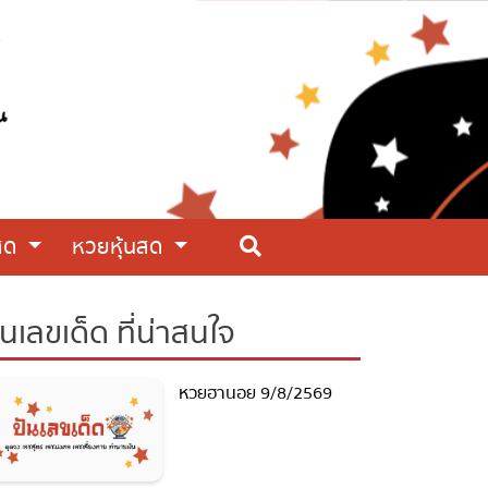
สด
หวยหุ้นสด
นเลขเด็ด ที่น่าสนใจ
หวยฮานอย 9/8/2569