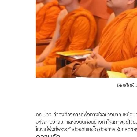
เลขเด็ดฝัน
คุณน่าจะกำลังต้องการที่พึ่งทางใจอย่างมาก เหมือนค
อะไรสักอย่างมา และสิ่งนั้นค่อนข้างทำให้สภาพจิตใจของคุ
ให้หาที่พึ่งที่พอจะทำด้วยตัวเองได้ ด้วยการเรียกสติขอ