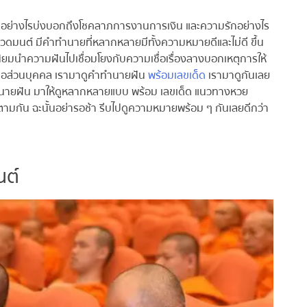
อย่างไรบ่งบอกถึงโชคลาภการงานการเงิน และความรักอย่างไร
วดมนต์ มีคำทำนายที่หลากหลายมีทั้งความหมายดีและไม่ดี ขึ้น
มนำความฝันไปเชื่อมโยงกับความเชื่อเรื่องลางบอกเหตุการให้
่อส่วนบุคคล เรามาดูคำทำนายฝัน
พร้อมเลขเด็ด
เรามาดูกันเลย
ายฝัน มาให้ดูหลากหลายแบบ พร้อม เลขเด็ด แนวทางหวย
กัน ฉะนั้นอย่ารอช้า รีบไปดูความหมายพร้อม ๆ กันเลยดีกว่า
ต์