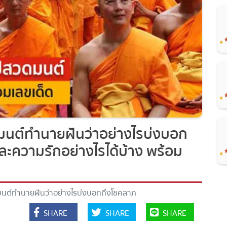
นต์ทำนายฝันว่าอย่างไรบ่งบอก
ะความรักอย่างไรได้บ้าง พร้อม
นต์ทำนายฝันว่าอย่างไรบ่งบอกถึงโชคลาภ
ได้บ้าง พร้อมเลขเด็ด ได้ที่นี่เลย
SHARE
SHARE
SHARE