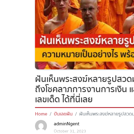
ฝันเห็นพระสงฆ์หลายรูปสวดม
ถึงโชคลาภการงานการเงิน แล
เลขเด็ด ได้ที่นี่เลย
Home
ปันเลขฝัน
ฝันเห็นพระสงฆ์หลายรูปสวดม
การงานการเงิน และความรักอย่างไร
adminNgent
October 31, 2023