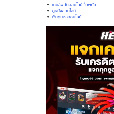
เกมส์พนันออนไลน์เว็บพนัน
ดูหนังออนไลน์
เว็บดูบอลออนไลน์