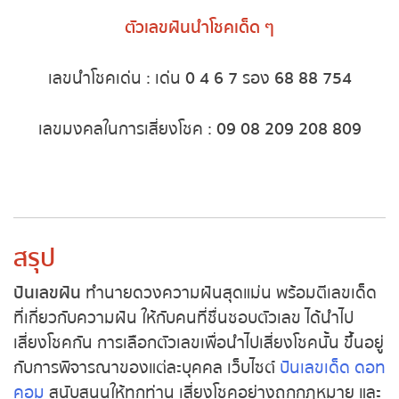
ไป
หวยหุ้นฮั่งเส็ง เช้า
ตัวเลขฝันนำโชคเด็ด ๆ
หวยหุ้นฮั่งเส็ง บ่าย
หวยหุ้นจีน เช้า
เลขนำโชคเด่น : เด่น
0 4 6 7
รอง
68 88 754
หวยหุ้นจีน บ่าย
เลขมงคลในการเสี่ยงโชค :
09 08 209 208 809
หวยหุ้นไต้หวัน
หวยหุ้นสิงคโปร์
สรุป
หวยหุ้นอิยิป
ปันเลขฝัน
ทำนายดวงความฝันสุดแม่น พร้อมตีเลข
เด็ด ที่เกี่ยวกับความฝัน ให้กับคนที่ชื่นชอบตัวเลข ได้นำ
หวยหุ้นเยอรมัน
ไปเสี่ยงโชคกัน
การเลือกตัวเลขเพื่อนำไปเสี่ยงโชคนั้น