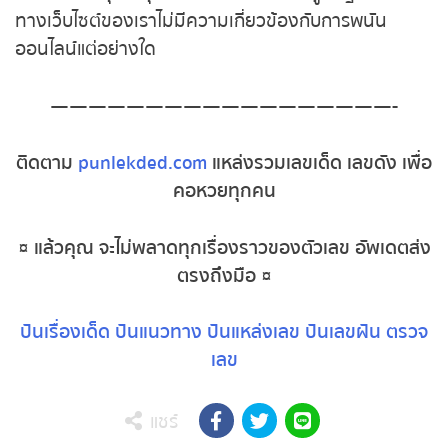
หวยหุ้นอังกฤษ
ขึ้นอยู่กับการพิจารณาของแต่ละบุคคล
เว็บไซต์
ปันเลข
เด็ด ดอทคอม
สนับสนุนให้ทุกท่าน เสี่ยงโชคอย่างถูก
หวยหุ้นรัสเซีย
กฎหมาย และทางเว็บไซต์ของเราไม่มีความเกี่ยวข้องกับ
การพนันออนไลน์แต่อย่างใด
หวยหุ้นอินเดีย
——————————————————-
หวยหุ้นดาวโจนส์
ติดตาม
punlekded.com
แหล่งรวมเลขเด็ด เลขดัง
MK Sports
เพื่อคอหวยทุกคน
¤ แล้วคุณ จะไม่พลาดทุกเรื่องราวของตัวเลข อัพเดต
ส่งตรงถึงมือ ¤
ปันเรื่องเด็ด
ปันแนวทาง
ปันแหล่งเลข
ปันเลขฝัน
ตรวจเลข