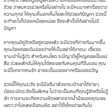
ประกอบด้วย ว่าสมควรช่วยหรือไม่อย่างไร จะมีคนมา
ถ่ายทอดสดหวยญีปุ่น
เล่าเรื่องราวความทุกข์ ให้คุณเห็นอกเห็นใจและให้ช่วยแก้
ปัญหา ช่วงนี้จะทำอะไรก็ต้องเหนื่อยหน่อย จึงจะสำเร็จ
ถ่ายทอดสดหวยไต้หวัน
ได้อย่างไม่มีปัญหา
ถ่ายทอดสดหวยกัมพูชา GD
หากคุณมีคู่รักหรือคู่ครองแล้ว จะมีช่วงที่ห่างกันมาก
ขึ้น คุณต้องคอยเติมช่องว่างให้เต็มอย่าให้ขาดนะ เดี๋ยว
หวยหุ้นสด
จะงานเข้าไม่รู้ตัว สำหรับคนโสด จะมีญาติผู้ใหญ่คอย
เป็นแม่สื่อ ช่วยผลักดันให้คุณได้ลงเอยกับคนคุณที่ชื่น
หวยหุ้นไทย เย็น
ชอบ คุณจะมีโชคจากคนรัก อาจจะเป็นของฝากหรือ
ของขวัญ
หวยหุ้นเกาหลี
ช่วงนี้ให้คุณระวัง จะมีมือดีมาล้วงกระเป๋าเอาได้ง่ายๆ
หวยหุ้นนิเคอิ เช้า
ต้องระมัดระวังเป็นพิเศษ ไม่ว่าจะเป็นคนที่คุณรู้จักหรือ
ไม่รู้จัก การงานจะเกิดความผิดพลาดจากน้ำมือของ
หวยหุ้นนิเคอิ บ่าย
คุณเอง เพราะว่าไปหลงเชื่อคนผิด อย่าไว้ใจใครง่ายเกิน