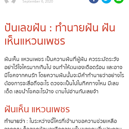
ถ่ายทอดสดถ่ายทอดสดหวย
รัฐบาลไทย
ปันเลขฝัน : ทำนายฝัน ฝัน
ถ่ายทอดสดหวยออมสิน
เห็นแหวนเพชร
ถ่ายทอดสดหวยธกส.
ฝันเห็น แหวนเพชร เป็นความฝันที่ผู้ฝัน ควรระมัดระวัง
ถ่ายทอดสดหวยลาว
อย่าไว้ใจใครมากเกินไป จนทำให้ตนเองเดือดร้อน และ
อาจมีโชคจากคนรัก โดยความฝันนั้นจะมีคำทำนายว่า
ถ่ายทอดสดหวยลาว ซุปเปอร์
อย่างไร ต้องการจะสื่อถึงอะไร ดวงจะเป็นไปในทิศทาง
ไหน มีเลขเด็ด เลขนำโชคอะไรบ้าง ตามไปอ่านกันเลยจ้า
ถ่ายทอดสดหวยฮานอย
ฝันเห็น แหวนเพชร
ถ่ายทอดสดหวยฮานอยพิเศษ
ทำนายว่า
: ในระหว่างนี้ใครที่เข้ามาขอความช่วยเหลือ
ถ่ายทอดสดหวยมาเลย์
จากคุณ ก็ลองดูข้อมูลหรือความเห็นของคนอื่น