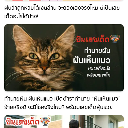
ฝันว่าถูกหวยได้เงินล้าน จะดวงเฮงจริงไหม ตีเป็น
เลขเด็ดอะไรได้บ้าง!
ทำนายฝัน ฝันเห็นแมว เปิดตำราทำนาย “ฝันเห็น
แมว” ร้ายหรือดี จะมีโชคจริงไหม? พร้อมเลขเด็ดลุ้น
รวย