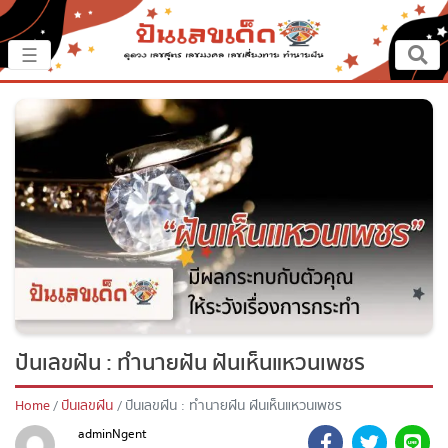
×
☰
หน้าหลัก
ปันเรื่องเด็ด
ปันแนวทาง
ปันแหล่งเลข
ปันเลขฝัน
ปันเลขฝัน : ทำนายฝัน ฝันเห็นแหวนเพชร
ตรวจเลข
Home
ปันเลขฝัน
ปันเลขฝัน : ทำนายฝัน ฝันเห็นแหวนเพชร
หวยสด
adminNgent
September 6, 2020