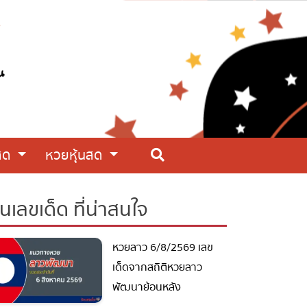
สด
หวยหุ้นสด
นเลขเด็ด ที่น่าสนใจ
หวยลาว 6/8/2569 เลข
เด็ดจากสถิติหวยลาว
พัฒนาย้อนหลัง