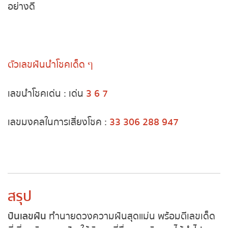
คนแปลกหน้า คนทำธุรกิจอิสระจะมีโอกาส เจริญ
หวยหุ้นฮั่งเส็ง เช้า
ก้าวหน้า เป็นอย่างดี
หวยหุ้นฮั่งเส็ง บ่าย
หวยหุ้นจีน เช้า
ตัวเลขฝันนำโชคเด็ด ๆ
หวยหุ้นจีน บ่าย
เลขนำโชคเด่น : เด่น
3 6 7
หวยหุ้นไต้หวัน
เลขมงคลในการเสี่ยงโชค :
33 306 288 947
หวยหุ้นสิงคโปร์
หวยหุ้นอิยิป
สรุป
หวยหุ้นเยอรมัน
ปันเลขฝัน
ทำนายดวงความฝันสุดแม่น พร้อมตีเลข