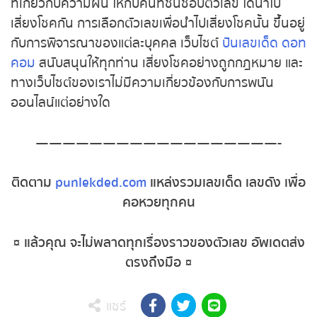
หวยหุ้นอังกฤษ
เด็ด ที่เกี่ยวกับความฝัน ให้กับคนที่ชื่นชอบตัวเลข ได้นำ
ไปเสี่ยงโชคกัน
การเลือกตัวเลขเพื่อนำไปเสี่ยงโชคนั้น
หวยหุ้นรัสเซีย
ขึ้นอยู่กับการพิจารณาของแต่ละบุคคล
เว็บไซต์
ปันเลข
เด็ด ดอทคอม
สนับสนุนให้ทุกท่าน เสี่ยงโชคอย่างถูก
หวยหุ้นอินเดีย
กฎหมาย และทางเว็บไซต์ของเราไม่มีความเกี่ยวข้องกับ
การพนันออนไลน์แต่อย่างใด
หวยหุ้นดาวโจนส์
——————————————————-
MK Sports
ติดตาม
punlekded.com
แหล่งรวมเลขเด็ด เลขดัง
เพื่อคอหวยทุกคน
¤ แล้วคุณ จะไม่พลาดทุกเรื่องราวของตัวเลข อัพเดต
ส่งตรงถึงมือ ¤