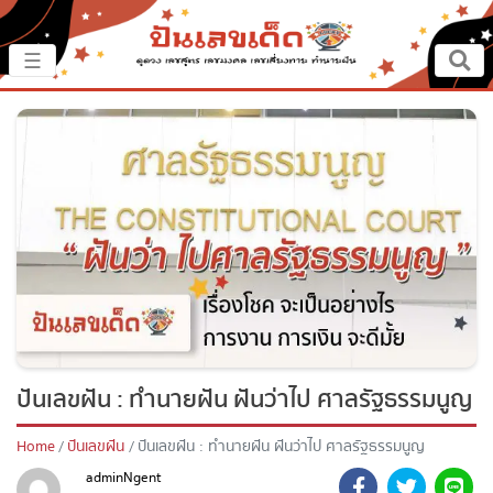
×
☰
หน้าหลัก
ปันเรื่องเด็ด
ปันแนวทาง
ปันแหล่งเลข
ปันเลขฝัน
ปันเลขฝัน : ทำนายฝัน ฝันว่าไป ศาล
ตรวจเลข
รัฐธรรมนูญ
หวยสด
Home
ปันเลขฝัน
ปันเลขฝัน : ทำนายฝัน ฝันว่าไป ศาลรัฐธรรมนูญ