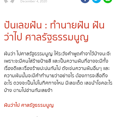
adminNgent
December 4, 2020
ถ่ายทอดสดถ่ายทอดสดหวย
รัฐบาลไทย
ปันเลขฝัน : ทำนายฝัน ฝัน
ถ่ายทอดสดหวยออมสิน
ว่าไป ศาลรัฐธรรมนูญ
ถ่ายทอดสดหวยธกส.
ถ่ายทอดสดหวยลาว
ฝันว่า ไปศาลรัฐธรรมนูญ ให้ระวังคำพูดคำจาไว้บ้างนะ
จ๊ะ เพราะจะมีคนใส่ร้ายป้ายสี และเป็นความฝันที่อาจจะมี
ถ่ายทอดสดหวยลาว ซุปเปอร์
ทั้งเรื่องดีและเรื่องร้ายปะปนกันไป ดังเช่นความฝันอื่นๆ
และความฝันนั้นจะมีคำทำนายว่าอย่างไร ต้องการจะสื่อ
ถ่ายทอดสดหวยฮานอย
ถึงอะไร ดวงจะเป็นไปในทิศทางไหน มีเลขเด็ด เลขนำ
โชคอะไรบ้าง ตามไปอ่านกันเลยจ้า
ถ่ายทอดสดหวยฮานอยพิเศษ
ฝันว่าไป ศาลรัฐธรรมนูญ
ถ่ายทอดสดหวยมาเลย์