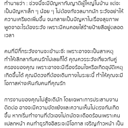
ทำนายว่า : ช่วงนี้จะมีปัญหากับญาติผู้ใหญ่ในบ้าน แต่
ถ่ายทอดสดหวยญีปุ่น
จะเป็นปัญหาเล็ก ๆ น้อย ๆ ไม่ต้องกังวลมากนัก ระวัง
อย่าให้ความเครียดเพิ่มขึ้น จนกลายเป็นปัญหาในเรื่อง
ถ่ายทอดสดหวยไต้หวัน
สุขภาพ พูดจาอะไรต้องระวัง เพราะมีคนคอยใส่ร้าย
ป้ายสีอยู่ตลอดเวลา
ถ่ายทอดสดหวยกัมพูชา GD
คนที่มีกิ๊กระวังงานจะเข้านะจ๊ะ เพราะอาจจะเป็นสาเหตุ
หวยหุ้นสด
ทำให้เลิกลากับคนรักไปเลยก็ได้ คุณควรระวังเกี่ยวกับคู่
ครองของคุณ เพราะอาจจะมีเรื่องร้อนใจหรือเกิด
หวยหุ้นไทย เย็น
อุบัติเหตุเกิดขึ้นได้ คุณมีดวงที่ต้องเดินทางในระยะนี้
ทำให้คุณจะมีโอกาสห่างเหินกับคนที่คุณรัก
หวยหุ้นเกาหลี
การงานของคุณไม่สู้จะดีนัก โดยเฉพาะการประสานงาน
หวยหุ้นนิเคอิ เช้า
ติดต่อ อาจจะมีความขัดแย้งและความเห็นไม่ตรงกันเกิด
หวยหุ้นนิเคอิ บ่าย
ขึ้น หากเริ่มทำงานที่ตัวเองไม่ถนัดจะเดือดร้อนเพราะ