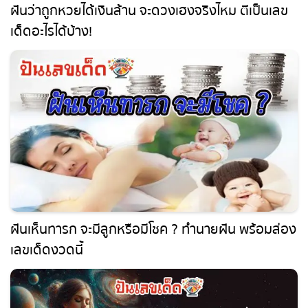
เลขเด็ดอะไรได้บ้าง!
ฝันเห็นทารก จะมีลูกหรือมีโชค ? ทำนายฝัน พร้อม
ส่องเลขเด็ดงวดนี้