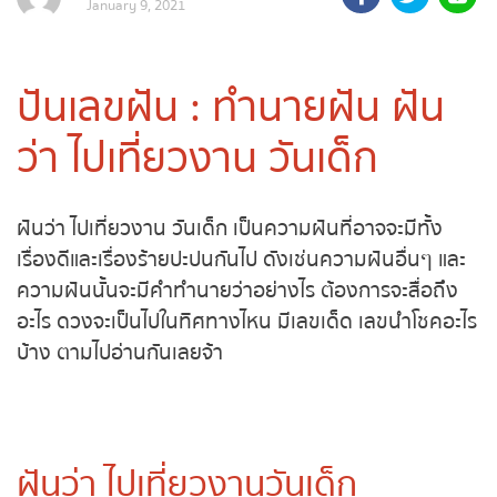
adminNgent
January 9, 2021
ถ่ายทอดสดถ่ายทอดสดหวย
รัฐบาลไทย
ปันเลขฝัน : ทำนายฝัน ฝัน
ถ่ายทอดสดหวยออมสิน
ว่า ไปเที่ยวงาน วันเด็ก
ถ่ายทอดสดหวยธกส.
ถ่ายทอดสดหวยลาว
ฝันว่า ไปเที่ยวงาน วันเด็ก เป็นความฝันที่อาจจะมีทั้ง
เรื่องดีและเรื่องร้ายปะปนกันไป ดังเช่นความฝันอื่นๆ
ถ่ายทอดสดหวยลาว ซุปเปอร์
และความฝันนั้นจะมีคำทำนายว่าอย่างไร ต้องการจะสื่อ
ถึงอะไร ดวงจะเป็นไปในทิศทางไหน มีเลขเด็ด เลขนำ
ถ่ายทอดสดหวยฮานอย
โชคอะไรบ้าง ตามไปอ่านกันเลยจ้า
ถ่ายทอดสดหวยฮานอยพิเศษ
ถ่ายทอดสดหวยมาเลย์