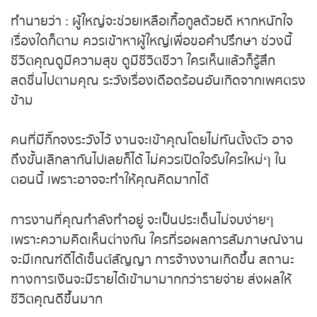
ฝันว่า ไปเที่ยวงานวันเด็ก
ถ่ายทอดสดหวยญีปุ่น
ทำนายว่า : ผู้ใหญ่จะช่วยเหลือเกื้อกูลด้วยดี หากหนักใจ
เรื่องใดก็ตาม ควรเข้าหาผู้ใหญ่เพื่อขอคำปรึกษา ช่วงนี้
ถ่ายทอดสดหวยไต้หวัน
ชีวิตคุณดูมีความสุข ดูมีชีวิตชีวา ใครเห็นแล้วก็รู้สึก
สดชื่นไปตามคุณ ระวังเรื่องเดือดร้อนอันเกิดจากเพศ
ถ่ายทอดสดหวยกัมพูชา GD
ตรงข้าม
หวยหุ้นสด
คนที่มีกิ๊กจงระวังไว้ งานจะเข้าคุณโดยไม่ทันตั้งตัว อาจ
ถึงขั้นเลิกลากันไปเลยก็ได้ ไม่ควรเปิดใจรับใครใหม่ๆ ใน
หวยหุ้นไทย เย็น
ตอนนี้ เพราะอาจจะทำให้คุณคิดมากได้
หวยหุ้นเกาหลี
การงานที่คุณกำลังทำอยู่ จะเป็นประเด็นไม่จบง่ายๆ
เพราะความคิดเห็นต่างกัน ใครที่รอผลการสัมภาษณ์
หวยหุ้นนิเคอิ เช้า
งานจะมีเกณฑ์ดีได้เซ็นต์สัญญา การจ้างงานเกิดขึ้น
สถานะทางการเงินจะมีรายได้เข้ามามากกว่ารายจ่าย
หวยหุ้นนิเคอิ บ่าย
ส่งผลให้ชีวิตคุณดีขึ้นมาก