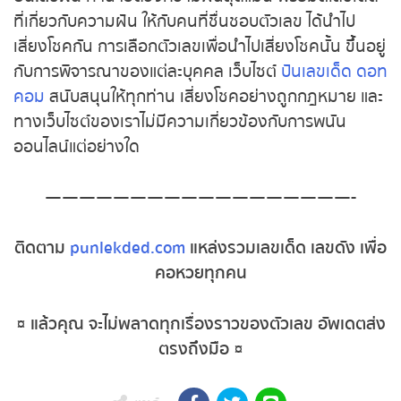
หวยหุ้นอังกฤษ
ปันเลขฝัน
ทำนายดวงความฝันสุดแม่น พร้อมตีเลข
เด็ด ที่เกี่ยวกับความฝัน ให้กับคนที่ชื่นชอบตัวเลข ได้นำ
หวยหุ้นรัสเซีย
ไปเสี่ยงโชคกัน
การเลือกตัวเลขเพื่อนำไปเสี่ยงโชคนั้น
ขึ้นอยู่กับการพิจารณาของแต่ละบุคคล
เว็บไซต์
ปันเลข
หวยหุ้นอินเดีย
เด็ด ดอทคอม
สนับสนุนให้ทุกท่าน เสี่ยงโชคอย่างถูก
กฎหมาย และทางเว็บไซต์ของเราไม่มีความเกี่ยวข้องกับ
หวยหุ้นดาวโจนส์
การพนันออนไลน์แต่อย่างใด
MK Sports
——————————————————-
ติดตาม
punlekded.com
แหล่งรวมเลขเด็ด เลขดัง
เพื่อคอหวยทุกคน
¤ แล้วคุณ จะไม่พลาดทุกเรื่องราวของตัวเลข อัพเดต
ส่งตรงถึงมือ ¤