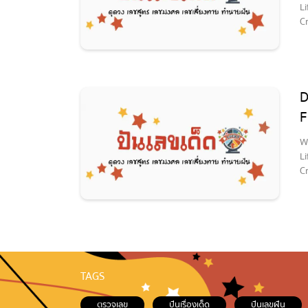
L
C
D
F
W
L
C
TAGS
ตรวจเลข
ปันเรื่องเด็ด
ปันเลขฝัน