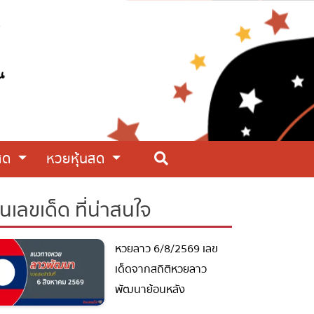
สด
หวยหุ้นสด
ันเลขเด็ด ที่น่าสนใจ
หวยลาว 6/8/2569 เลข
เด็ดจากสถิติหวยลาว
พัฒนาย้อนหลัง