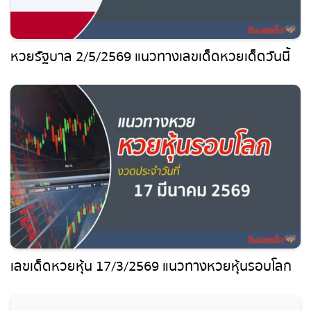
หวยรัฐบาล 2/5/2569 แนวทางเลขเด็ดหวยเด็ดวันนี้
เลขเด็ดหวยหุ้น 17/3/2569 แนวทางหวยหุ้นรอบโลก