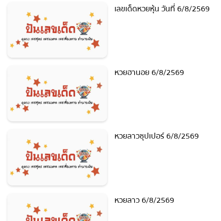
เลขเด็ดหวยหุ้น วันที่ 6/8/2569
หวยฮานอย 6/8/2569
หวยลาวซุปเปอร์ 6/8/2569
หวยลาว 6/8/2569