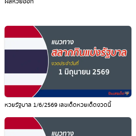
ผลหวยออก
หวยหุ้นอังกฤษ
หวยหุ้นรัสเซีย
หวยหุ้นอินเดีย
หวยหุ้นดาวโจนส์
MK Sports
หวยรัฐบาล 1/6/2569 เลขเด็ดหวยเด็ดงวดนี้