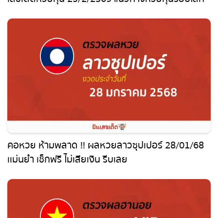
โลก
ถ่ายทอดสดถ่ายทอดสดหวย
รัฐบาลไทย
ถ่ายทอดสดหวยออมสิน
ถ่ายทอดสดหวยธกส.
ถ่ายทอดสดหวยลาว
ถ่ายทอดสดหวยลาว ซุปเปอร์
คอหวย ห้ามพลาด !! ผลหวยลาวซุปเปอร์
ถ่ายทอดสดหวยฮานอย
28/01/68 เเม่นยำ เช็กฟรี ไม่เสียเงิน รีบเลย
ถ่ายทอดสดหวยฮานอยพิเศษ
ถ่ายทอดสดหวยมาเลย์