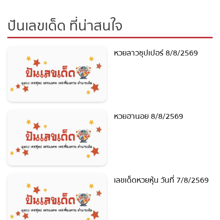
ปันเลขเด็ด ที่น่าสนใจ
หวยลาวซุปเปอร์ 8/8/2569
หวยฮานอย 8/8/2569
เลขเด็ดหวยหุ้น วันที่ 7/8/2569