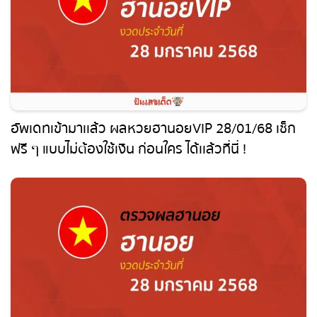
ถ่ายทอดสดหวยญีปุ่น
ถ่ายทอดสดหวยไต้หวัน
ถ่ายทอดสดหวยกัมพูชา GD
อัพเดทเข้ามาเเล้ว ผลหวยฮานอยVIP 28/01/68 เช็ก
หวยหุ้นสด
ฟรี ๆ แบบไม่ต้องใช้เงิน ก่อนใคร ได้เเล้วที่นี่ !
หวยหุ้นไทย เย็น
หวยหุ้นเกาหลี
หวยหุ้นนิเคอิ เช้า
หวยหุ้นนิเคอิ บ่าย