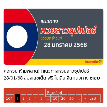
คอหวย ห้ามพลาด!!! แนวทางหวยลาวซุปเปอร์
28/01/68 ส่องเลขเด็ด ฟรี ไม่เสียเงิน แนวทาง
ຫວຍພັດທະນາເພີ່ມ แม่น ๆ วันนี้
Page 1 of
164
1
2
3
4
5
...
10
20
30
...
»
Last
»