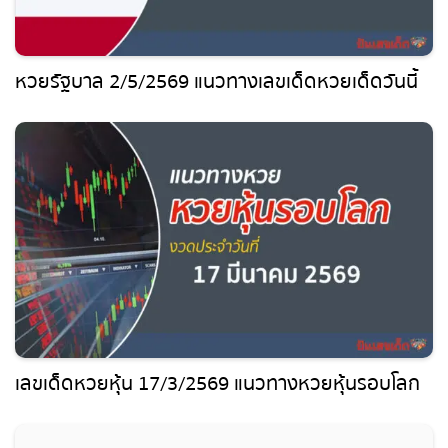
หวยรัฐบาล 2/5/2569 แนวทางเลขเด็ดหวยเด็ดวันนี้
เลขเด็ดหวยหุ้น 17/3/2569 แนวทางหวยหุ้นรอบ
โลก