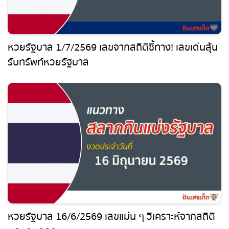
หวยหุ้นฮั่งเส็ง เช้า
หวยรัฐบาล 1/7/2569 เลขจากสถิติชี้ทาง! เลขเด่น
หวยหุ้นฮั่งเส็ง บ่าย
ลุ้นรับทรัพท์หวยรัฐบาล
หวยหุ้นจีน เช้า
หวยหุ้นจีน บ่าย
หวยหุ้นไต้หวัน
หวยหุ้นสิงคโปร์
หวยหุ้นอิยิป
หวยรัฐบาล 16/6/2569 เลขแม่น ๆ วิเคราะห์จาก
หวยหุ้นเยอรมัน
สถิติผลหวยออก