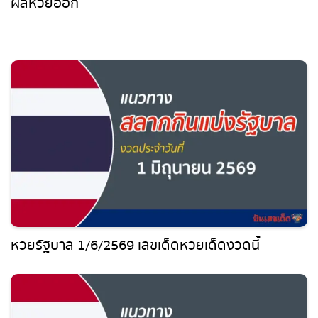
หวยหุ้นอังกฤษ
หวยหุ้นรัสเซีย
หวยหุ้นอินเดีย
หวยหุ้นดาวโจนส์
MK Sports
หวยรัฐบาล 1/6/2569 เลขเด็ดหวยเด็ดงวดนี้