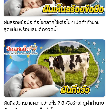
หวยหุ้นฮั่งเส็ง เช้า
ฝันสร้อยข้อมือ คือโชคลาภใช่หรือไม่? เปิดคำทำนาย
หวยหุ้นฮั่งเส็ง บ่าย
สุดแม่น พร้อมเลขเด็ดงวดนี้!
หวยหุ้นจีน เช้า
หวยหุ้นจีน บ่าย
หวยหุ้นไต้หวัน
หวยหุ้นสิงคโปร์
หวยหุ้นอิยิป
ฝันถึงวัว หมายความว่าอะไร ? ดีหรือร้าย! ดูคำ
หวยหุ้นเยอรมัน
ทำนายฝัน พร้อมส่องเลขเด็ดนำโชค