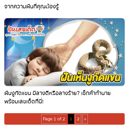
ฝันงูกัดแขน มีลางดีหรือลางร้าย? เช็กคำทำนาย
พร้อมเลขเด็ดที่นี่!
Page 1 of 2
1
2
»
ปันเลขเด็ด ที่น่าสนใจ