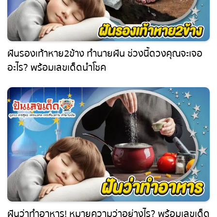
ฝันรองเท้าหาย2ข้าง ทำนายฝัน ช่วงนี้ดวงคุณจะเจอ
อะไร? พร้อมเลขเด็ดนำโชค
ฝันว่าทำอาหาร! หมายความว่าอย่างไร? พร้อมเลข
เด็ดจากความฝันที่คุณต้องรู้