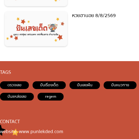
TAGS
ตรวจเลข
ปันเรื่องเด็ด
ปันเลขฝัน
ปันแนวทาง
ปันแหล่งเลข
regem
CONTACT
website: www.punlekded.com
2026 website All right reserved