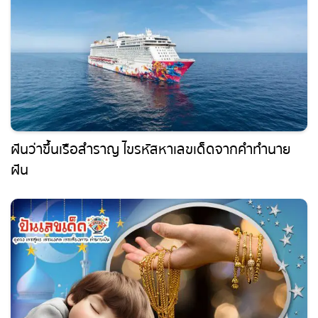
ถ่ายทอดสดหวยญีปุ่น
ถ่ายทอดสดหวยไต้หวัน
ถ่ายทอดสดหวยกัมพูชา GD
ฝันว่าขึ้นเรือสำราญ ไขรหัสหาเลขเด็ดจากคำทำนาย
หวยหุ้นสด
ฝัน
หวยหุ้นไทย เย็น
หวยหุ้นเกาหลี
หวยหุ้นนิเคอิ เช้า
หวยหุ้นนิเคอิ บ่าย