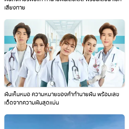
โชคเสี่ยงทาย
ถ่ายทอดสดถ่ายทอดสดหวย
รัฐบาลไทย
ถ่ายทอดสดหวยออมสิน
ถ่ายทอดสดหวยธกส.
ถ่ายทอดสดหวยลาว
ถ่ายทอดสดหวยลาว ซุปเปอร์
ฝันเห็นหมอ ความหมายของคำทำนายฝัน พร้อมเลข
ถ่ายทอดสดหวยฮานอย
เด็ดจากความฝันสุดแม่น
ถ่ายทอดสดหวยฮานอยพิเศษ
ถ่ายทอดสดหวยมาเลย์