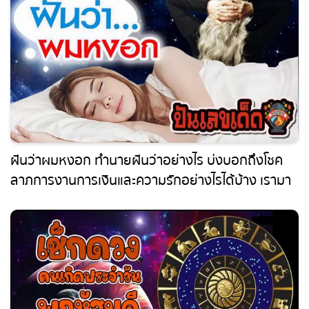
ฝันว่าผมหงอก ทำนายฝันว่าอย่างไร บ่งบอกถึงโชค
ลาภการงานการเงินและความรักอย่างไรได้บ้าง เรามา
ดูคำทำนายฝัน ได้ที่นี่เลย