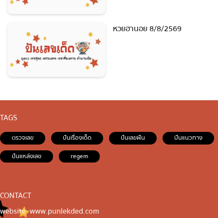
หวยฮานอย 8/8/2569
TAGS
ตรวจเลข
ปันเรื่องเด็ด
ปันเลขฝัน
ปันแนวทาง
ปันแหล่งเลข
regem
CONTACT
website: www.punlekded.com