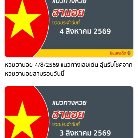
ถ่ายทอดสดหวยญีปุ่น
ถ่ายทอดสดหวยไต้หวัน
ถ่ายทอดสดหวยกัมพูชา GD
หวยหุ้นสด
หวยฮานอย 4/8/2569 แนวทางเลขเด่น ลุ้นรับโชคจาก
หวยฮานอยสามรอบวันนี้
หวยหุ้นไทย เย็น
หวยหุ้นเกาหลี
หวยหุ้นนิเคอิ เช้า
หวยหุ้นนิเคอิ บ่าย