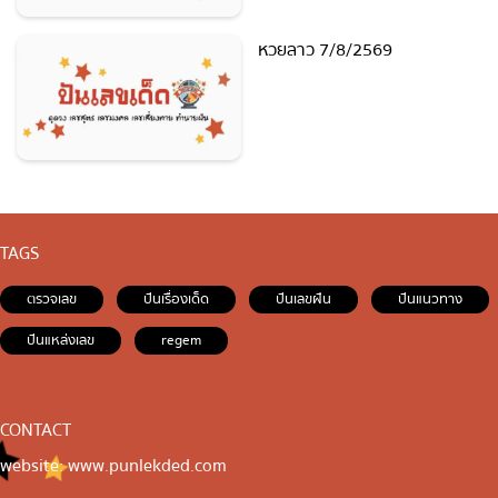
หวยลาว 7/8/2569
TAGS
ตรวจเลข
ปันเรื่องเด็ด
ปันเลขฝัน
ปันแนวทาง
ปันแหล่งเลข
regem
CONTACT
website: www.punlekded.com