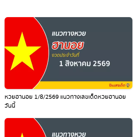
หวยหุ้นอังกฤษ
หวยหุ้นรัสเซีย
หวยหุ้นอินเดีย
หวยหุ้นดาวโจนส์
MK Sports
หวยฮานอย 1/8/2569 แนวทางเลขเด็ดหวยฮานอย
วันนี้