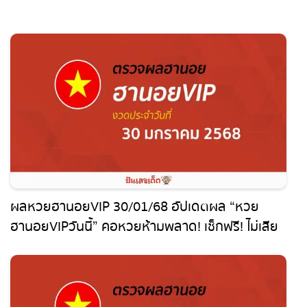
หวยหุ้นอังกฤษ
หวยหุ้นรัสเซีย
หวยหุ้นอินเดีย
หวยหุ้นดาวโจนส์
MK Sports
ผลหวยฮานอยVIP 30/01/68 อัปเดตผล “หวย
ฮานอยVIPวันนี้” คอหวยห้ามพลาด! เช็กฟรี! ไม่เสีย
เงิน