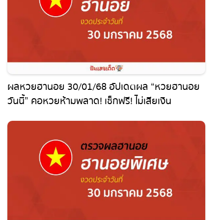
ผลหวยฮานอย 30/01/68 อัปเดตผล “หวยฮานอย
วันนี้” คอหวยห้ามพลาด! เช็กฟรี! ไม่เสียเงิน