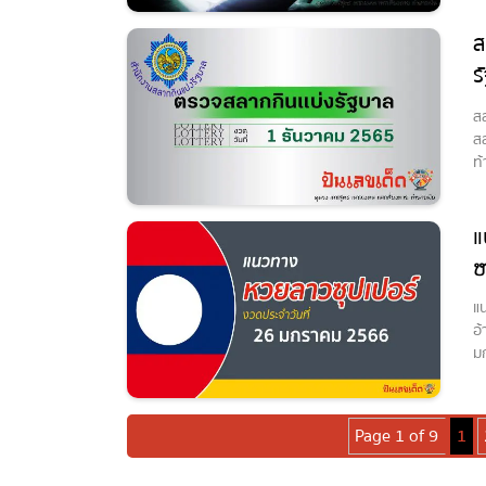
ส
ร
พ
ส
สล
ท้
แ
ຫ
แ
อ
ม
Page 1 of 9
1