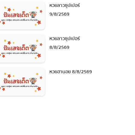
หวยลาวซุปเปอร์
9/8/2569
หวยลาวซุปเปอร์
8/8/2569
หวยฮานอย 8/8/2569