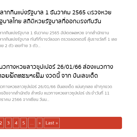
ลากกินแบ่งรัฐบาล 1 ธันวาคม 2565 ตรวจหวย
ัฐบาลไทย สถิติหวยรัฐบาลที่ออกตรงกับวัน
ฤหัสบดี
ลากกินแบ่งรัฐบาล 1 ธันวาคม 2565 อัปเดตผลหวย จากสำนักงาน
ากกินแบ่งรัฐบาล ทันทีที่รางวัลออก ตรวจลอตเตอรี่ ลุ้นรางวัลที่ 1 เลข
าย 2 ตัว เลขท้าย 3 ตัว...
นวทางหวยลาวซุปเปอร์ 26/01/66 ส่องแนวทาง
ວຍພັດທະນາເພີ່ມ งวดนี้ จาก ปันเลขเด็ด
นวทางหวยลาวซุปเปอร์ 26/01/66 ปันเลขเด็ด แม่นทุกเลข เข้าทุกงวด
้างอิงจากสำนักดัง สำหรับ แนวทางหวยลาวซุปเปอร์ ประจำวันที่ 11
กราคม 2566 จากเซียน วันน...
2
3
4
5
...
»
Last »