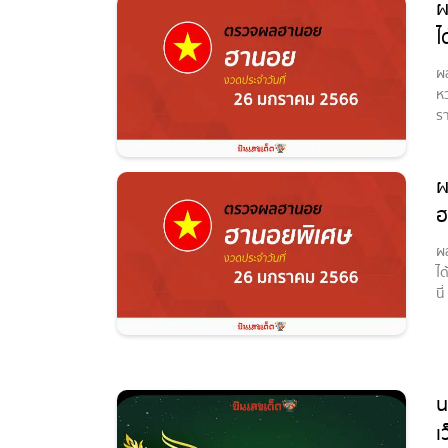
ผ
ไ
ผ
หว
ร
ผ
ฮ
ผ
ได
นี
น
เ