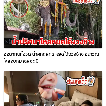
ฮือฮากันทั้งวัด น้ำศักดิ์สิทธิ์ หยดใต้งวงช้างเอราวัณ
ไหลออกมาตลอดปี