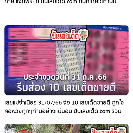
หวยหุ้นอังกฤษ
หวยหุ้นรัสเซีย
หวยหุ้นอินเดีย
หวยหุ้นดาวโจนส์
MK Sports
เลขแม่จำเนียร 31/07/66 จ่อ 10 เลขเด็ดขายดี ถูกใจ
คอหวยทุกๆท่านอย่างแน่นอน ปันเลขเด็ด.com รวม
เลขเด็ดไว้ให้แล้วฟรี เข้าดูเลย