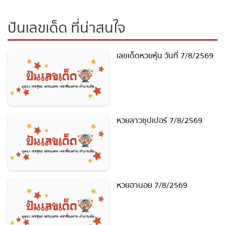
เลขเด็ดหวยหุ้น วันที่ 7/8/2569
หวยลาวซุปเปอร์ 7/8/2569
หวยฮานอย 7/8/2569
หวยลาว 7/8/2569