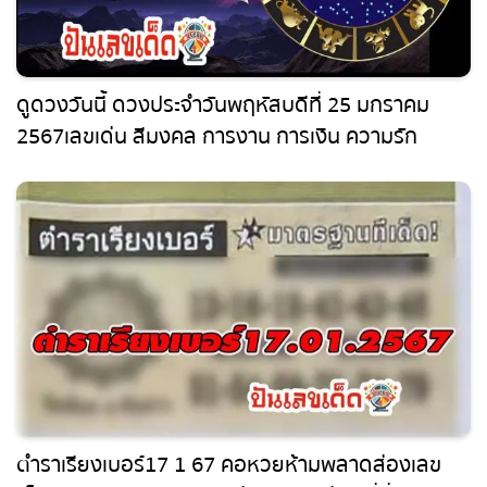
หวยหุ้นฮั่งเส็ง เช้า
ดูดวงวันนี้ ดวงประจำวันพฤหัสบดีที่ 25 มกราคม
หวยหุ้นฮั่งเส็ง บ่าย
2567เลขเด่น สีมงคล การงาน การเงิน ความรัก
สุขภาพ เช็กเลย!
หวยหุ้นจีน เช้า
หวยหุ้นจีน บ่าย
หวยหุ้นไต้หวัน
หวยหุ้นสิงคโปร์
หวยหุ้นอิยิป
ตำราเรียงเบอร์17 1 67 คอหวยห้ามพลาดส่องเลข
หวยหุ้นเยอรมัน
เด็ด 2 ตัว 3 ตัว แนวทางแม่นๆรีบจดด่วน ที่นี่