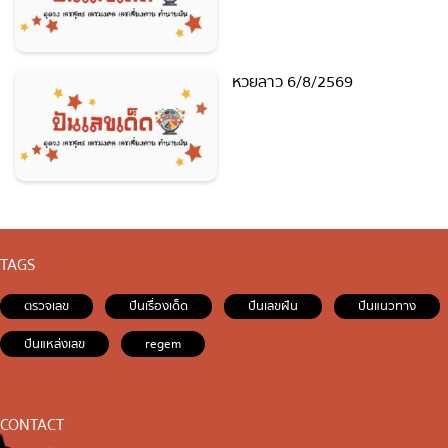
หวยลาว 6/8/2569
TAGS
ตรวจเลข
ปันเรื่องเด็ด
ปันเลขฝัน
ปันแนวทาง
ปันแหล่งเลข
regem
CONTACT
website: www.punlekded.com
2026 website All right reserved