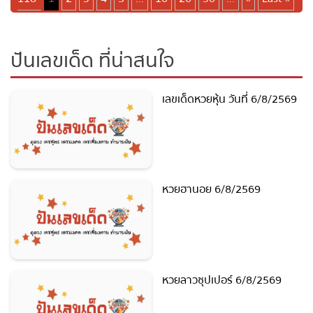
ปันเลขเด็ด ที่น่าสนใจ
เลขเด็ดหวยหุ้น วันที่ 6/8/2569
หวยฮานอย 6/8/2569
หวยลาวซุปเปอร์ 6/8/2569