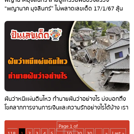
ฝันว่าหนีแผ่นดินไหว ทำนายฝันว่าอย่างไร บ่งบอก
ถึงโชคลาภการงานการเงินและความรักอย่างไรได้
บ้าง เรามาดูคำทำนายฝัน ได้ที่นี่เลย
Page 1 of
118
1
2
3
4
5
...
10
20
30
...
»
Last
»