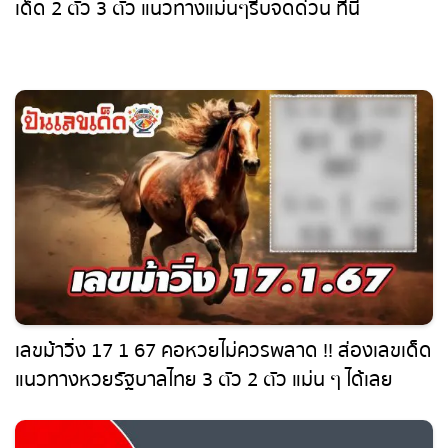
หวยหุ้นอังกฤษ
หวยหุ้นรัสเซีย
หวยหุ้นอินเดีย
หวยหุ้นดาวโจนส์
MK Sports
เลขม้าวิ่ง 17 1 67 คอหวยไม่ควรพลาด !! ส่องเลข
เด็ด แนวทางหวยรัฐบาลไทย 3 ตัว 2 ตัว แม่น ๆ ได้
เลย