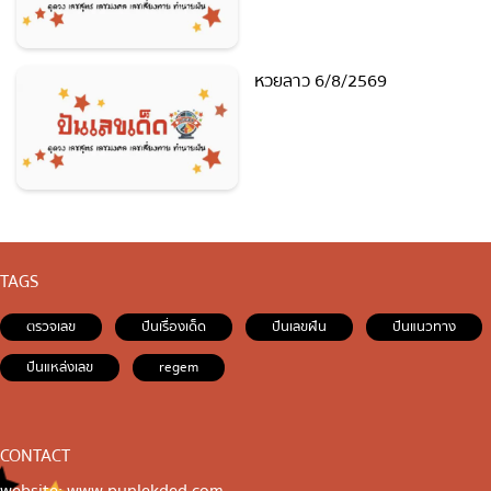
TAGS
ตรวจเลข
ปันเรื่องเด็ด
ปันเลขฝัน
ปันแนวทาง
ปันแหล่งเลข
regem
CONTACT
website: www.punlekded.com
2026 website All right reserved