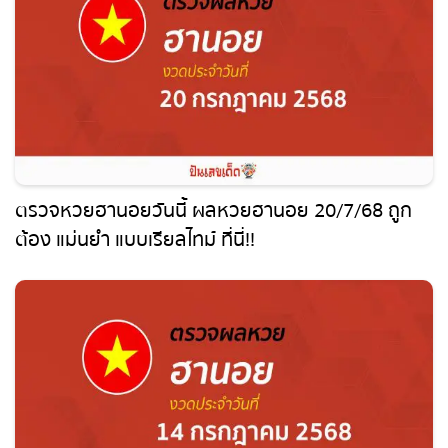
ถ่ายทอดสดหวยญีปุ่น
ถ่ายทอดสดหวยไต้หวัน
ถ่ายทอดสดหวยกัมพูชา GD
ตรวจหวยฮานอยวันนี้ ผลหวยฮานอย 20/7/68 ถูก
หวยหุ้นสด
ต้อง แม่นยำ แบบเรียลไทม์ ที่นี่!!
หวยหุ้นไทย เย็น
หวยหุ้นเกาหลี
หวยหุ้นนิเคอิ เช้า
หวยหุ้นนิเคอิ บ่าย