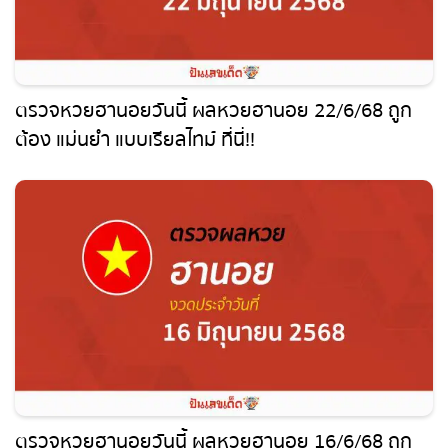
ตรวจหวยฮานอยวันนี้ ผลหวยฮานอย 22/6/68 ถูก
ต้อง แม่นยำ แบบเรียลไทม์ ที่นี่!!
ตรวจหวยฮานอยวันนี้ ผลหวยฮานอย 16/6/68 ถูก
ต้อง แม่นยำ แบบเรียลไทม์ ที่นี่!!