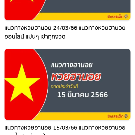
หวยหุ้นฮั่งเส็ง เช้า
หวยหุ้นฮั่งเส็ง บ่าย
แนวทางหวยฮานอย 24/03/66 แนวทางหวยฮานอย
ออนไลน์ แม่นๆ เข้าทุกงวด
หวยหุ้นจีน เช้า
หวยหุ้นจีน บ่าย
หวยหุ้นไต้หวัน
หวยหุ้นสิงคโปร์
หวยหุ้นอิยิป
หวยหุ้นเยอรมัน
แนวทางหวยฮานอย 15/03/66 แนวทางหวยฮานอย