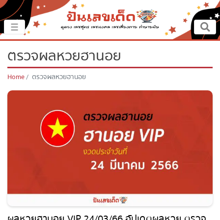
×
☰
หน้าหลัก
ตรวจผลหวยฮานอย
ปันเรื่องเด็ด
Home
ตรวจผลหวยฮานอย
ปันแนวทาง
ปันแหล่งเลข
ปันเลขฝัน
ตรวจเลข
หวยสด
ผลหวยฮานอย VIP 24/03/66 อัปเดตผลหวย ตรวจ