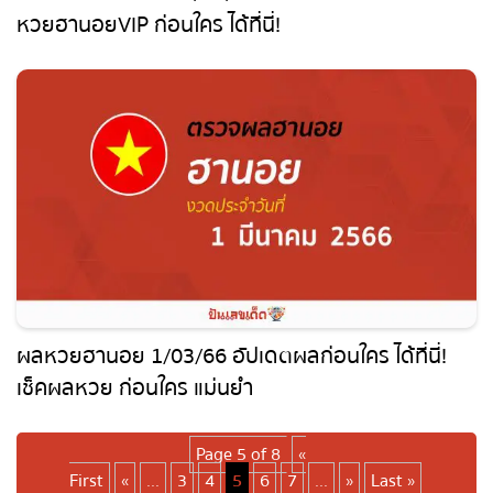
หวยฮานอยVIP ก่อนใคร ได้ที่นี่!
ผลหวยฮานอย 1/03/66 อัปเดตผลก่อนใคร ได้ที่นี่!
เช็คผลหวย ก่อนใคร แม่นยำ
Page 5 of 8
«
First
«
...
3
4
5
6
7
...
»
Last »