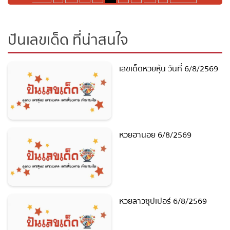
ปันเลขเด็ด ที่น่าสนใจ
เลขเด็ดหวยหุ้น วันที่ 6/8/2569
หวยฮานอย 6/8/2569
หวยลาวซุปเปอร์ 6/8/2569