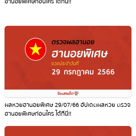
หวยหุ้นอังกฤษ
หวยหุ้นรัสเซีย
หวยหุ้นอินเดีย
หวยหุ้นดาวโจนส์
MK Sports
ผลหวยฮานอยพิเศษ 29/07/66 อัปเดตผลหวย
ตรวจฮานอยพิเศษก่อนใคร ได้ที่นี่!!