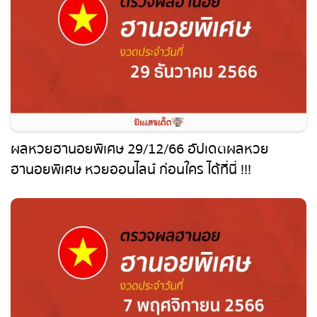
ถ่ายทอดสดหวยญีปุ่น
ถ่ายทอดสดหวยไต้หวัน
ถ่ายทอดสดหวยกัมพูชา GD
ผลหวยฮานอยพิเศษ 29/12/66 อัปเดตผลหวย
หวยหุ้นสด
ฮานอยพิเศษ หวยออนไลน์ ก่อนใคร ได้ที่นี่ !!!
หวยหุ้นไทย เย็น
หวยหุ้นเกาหลี
หวยหุ้นนิเคอิ เช้า
หวยหุ้นนิเคอิ บ่าย