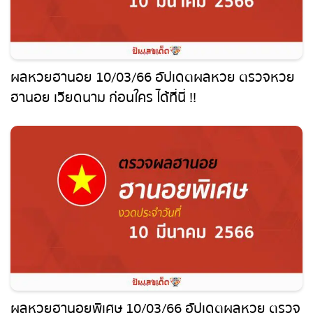
ผลหวยฮานอย 10/03/66 อัปเดตผลหวย ตรวจหวย
ฮานอย เวียดนาม ก่อนใคร ได้ที่นี่ !!
ผลหวยฮานอยพิเศษ 10/03/66 อัปเดตผลหวย ตรวจ