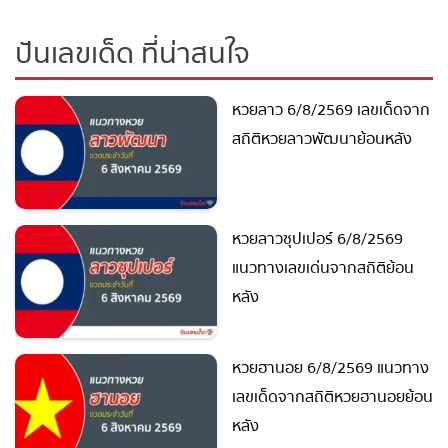
ปันเลขเด็ด ที่น่าสนใจ
หวยลาว 6/8/2569 เลขเด็ดจาก
สถิติหวยลาวพัฒนาย้อนหลัง
หวยลาวซุปเปอร์ 6/8/2569
แนวทางเลขเด่นจากสถิติย้อน
หลัง
หวยฮานอย 6/8/2569 แนวทาง
เลขเด็ดจากสถิติหวยฮานอยย้อน
หลัง