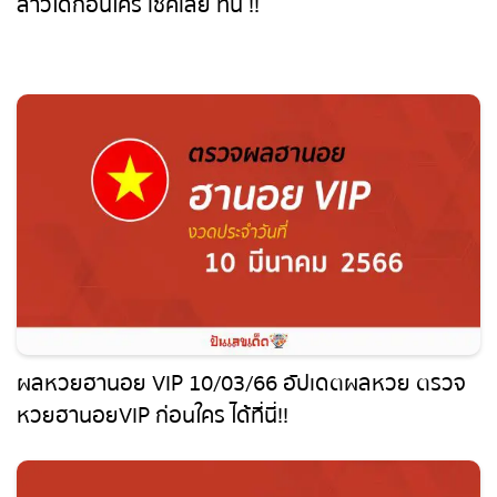
ลาวได้ก่อนใคร เช็คเลย ที่นี่ !!
หวยหุ้นอังกฤษ
หวยหุ้นรัสเซีย
หวยหุ้นอินเดีย
หวยหุ้นดาวโจนส์
MK Sports
ผลหวยฮานอย VIP 10/03/66 อัปเดตผลหวย ตรวจ
หวยฮานอยVIP ก่อนใคร ได้ที่นี่!!