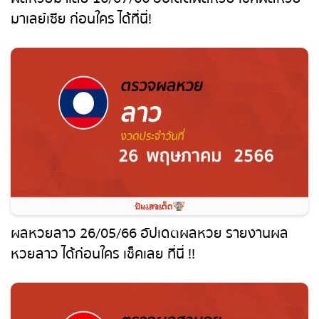
มาเลย์เซีย ก่อนใคร ได้ที่นี่!
ถ่ายทอดสดถ่ายทอดสดหวย
รัฐบาลไทย
ถ่ายทอดสดหวยออมสิน
ถ่ายทอดสดหวยธกส.
ถ่ายทอดสดหวยลาว
ถ่ายทอดสดหวยลาว ซุปเปอร์
ถ่ายทอดสดหวยฮานอย
ผลหวยลาว 26/05/66 อัปเดตผลหวย รายงานผล
หวยลาว ได้ก่อนใคร เช็คเลย ที่นี่ !!
ถ่ายทอดสดหวยฮานอยพิเศษ
ถ่ายทอดสดหวยมาเลย์