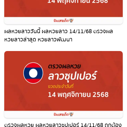
ผลหวยลาววันนี้ ผลหวยลาว 14/11/68 ตรวจผล
หวยลาวล่าสุด หวยลาวพัฒนา
ตรวจผลหวย ผลหวยลาวซุปเปอร์ 14/11/68 ถูกต้อง