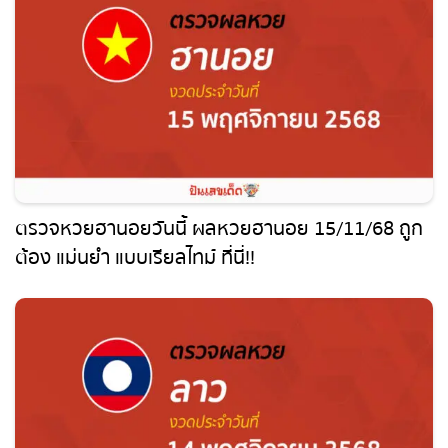
ตรวจหวยฮานอยวันนี้ ผลหวยฮานอย 15/11/68 ถูก
ต้อง แม่นยำ แบบเรียลไทม์ ที่นี่!!