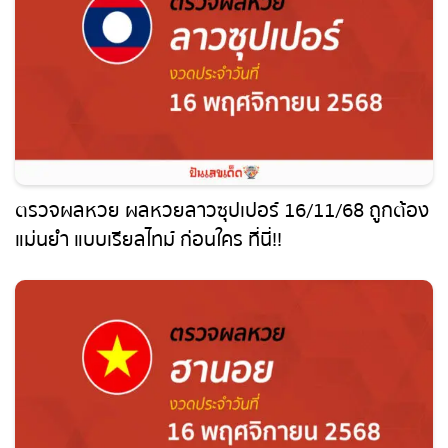
ถ่ายทอดสดหวยญีปุ่น
ถ่ายทอดสดหวยไต้หวัน
ถ่ายทอดสดหวยกัมพูชา GD
หวยหุ้นสด
ตรวจผลหวย ผลหวยลาวซุปเปอร์ 16/11/68 ถูกต้อง
แม่นยำ แบบเรียลไทม์ ก่อนใคร ที่นี่!!
หวยหุ้นไทย เย็น
หวยหุ้นเกาหลี
หวยหุ้นนิเคอิ เช้า
หวยหุ้นนิเคอิ บ่าย