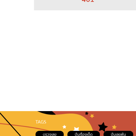
TAGS
ตรวจเลข
ปันเรื่องเด็ด
ปันเลขฝัน