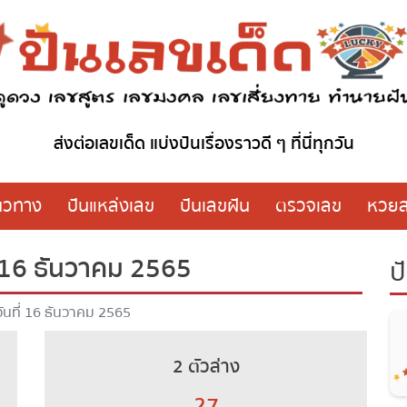
ส่งต่อเลขเด็ด แบ่งปันเรื่องราวดี ๆ ที่นี่ทุกวัน
นวทาง
ปันแหล่งเลข
ปันเลขฝัน
ตรวจเลข
หวย
่ 16 ธันวาคม 2565
ป
ันที่ 16 ธันวาคม 2565
2 ตัวล่าง
27