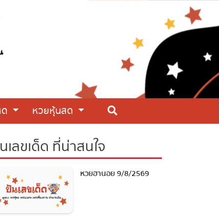
สด
หวยหุ้นสด
ันเลขเด็ด ที่น่าสนใจ
หวยฮานอย 9/8/2569