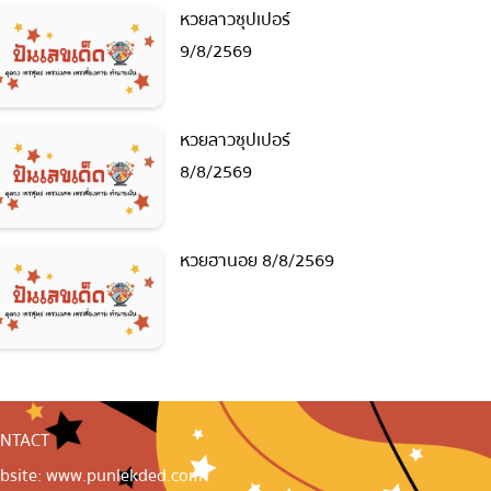
หวยลาวซุปเปอร์
9/8/2569
หวยลาวซุปเปอร์
8/8/2569
หวยฮานอย 8/8/2569
NTACT
bsite: www.punlekded.com