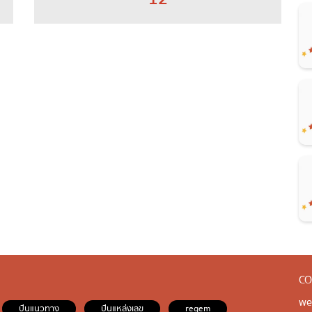
CO
we
ปันแนวทาง
ปันแหล่งเลข
regem