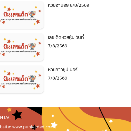
หวยฮานอย 8/8/2569
เลขเด็ดหวยหุ้น วันที่
7/8/2569
หวยลาวซุปเปอร์
7/8/2569
NTACT
bsite: www.punlekded.com