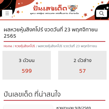
×
☰
หน้าหลัก
ผลหวยหุ้นสิงคโปร์ งวดวันที่ 23 พฤศจิกายน
ปันเรื่องเด็ด
2565
Home
หวยหุ้นสิงคโปร์
ผลหวยหุ้นสิงคโปร์ งวดวันที่ 23 พฤศจิกายน
ปันแนวทาง
2565
3 ตัวบน
2 ตัวล่าง
ปันแหล่งเลข
599
57
ปันเลขฝัน
ตรวจเลข
ปันเลขเด็ด ที่น่าสนใจ
หวยสด
หวยฮานอย 9/8/2569