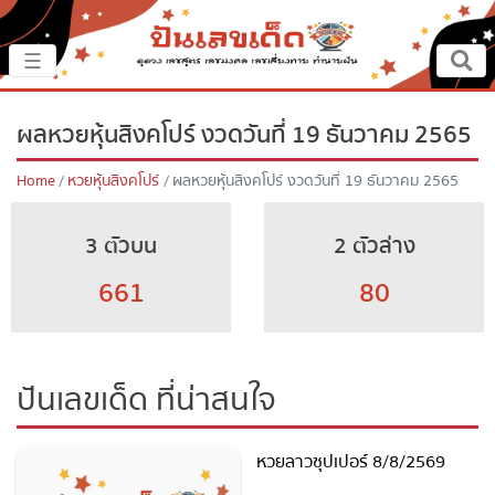
×
☰
หน้าหลัก
ผลหวยหุ้นสิงคโปร์ งวดวันที่ 19 ธันวาคม 2565
ปันเรื่องเด็ด
Home
หวยหุ้นสิงคโปร์
ผลหวยหุ้นสิงคโปร์ งวดวันที่ 19 ธันวาคม 2565
ปันแนวทาง
3 ตัวบน
2 ตัวล่าง
ปันแหล่งเลข
661
80
ปันเลขฝัน
ปันเลขเด็ด ที่น่าสนใจ
ตรวจเลข
หวยลาวซุปเปอร์ 8/8/2569
หวยสด