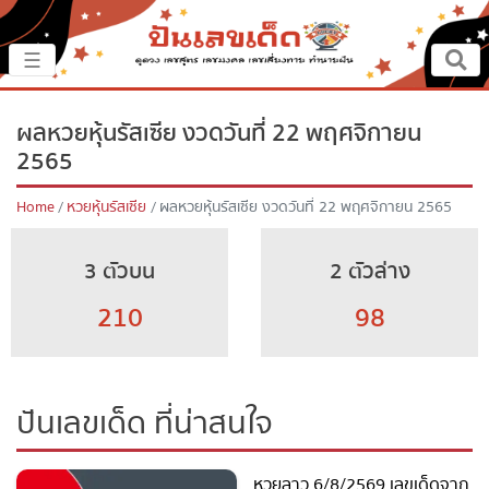
×
☰
หน้าหลัก
ผลหวยหุ้นรัสเซีย งวดวันที่ 22 พฤศจิกายน
ปันเรื่องเด็ด
2565
Home
หวยหุ้นรัสเซีย
ผลหวยหุ้นรัสเซีย งวดวันที่ 22 พฤศจิกายน 2565
ปันแนวทาง
3 ตัวบน
2 ตัวล่าง
ปันแหล่งเลข
210
98
ปันเลขฝัน
ตรวจเลข
ปันเลขเด็ด ที่น่าสนใจ
หวยสด
หวยลาว 6/8/2569 เลขเด็ดจาก