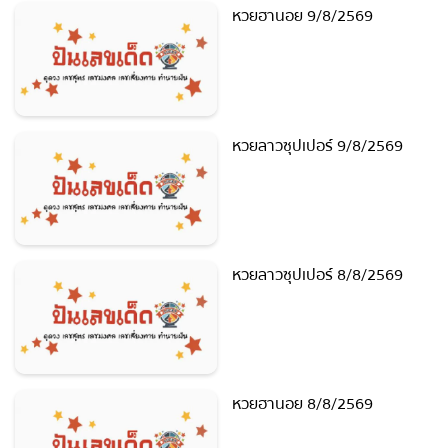
หวยฮานอย 9/8/2569
ถ่ายทอดสดถ่ายทอดสดหวย
รัฐบาลไทย
ถ่ายทอดสดหวยออมสิน
หวยลาวซุปเปอร์ 9/8/2569
ถ่ายทอดสดหวยธกส.
ถ่ายทอดสดหวยลาว
ถ่ายทอดสดหวยลาว ซุปเปอร์
หวยลาวซุปเปอร์ 8/8/2569
ถ่ายทอดสดหวยฮานอย
ถ่ายทอดสดหวยฮานอยพิเศษ
หวยฮานอย 8/8/2569
ถ่ายทอดสดหวยมาเลย์