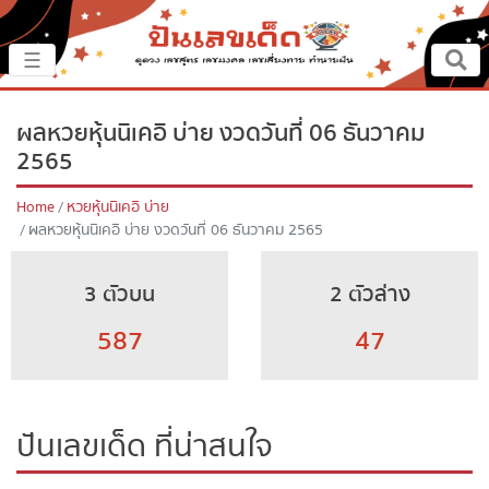
×
☰
หน้าหลัก
ผลหวยหุ้นนิเคอิ บ่าย งวดวันที่ 06 ธันวาคม
ปันเรื่องเด็ด
2565
Home
หวยหุ้นนิเคอิ บ่าย
ปันแนวทาง
ผลหวยหุ้นนิเคอิ บ่าย งวดวันที่ 06 ธันวาคม 2565
ปันแหล่งเลข
3 ตัวบน
2 ตัวล่าง
587
47
ปันเลขฝัน
ตรวจเลข
ปันเลขเด็ด ที่น่าสนใจ
หวยสด