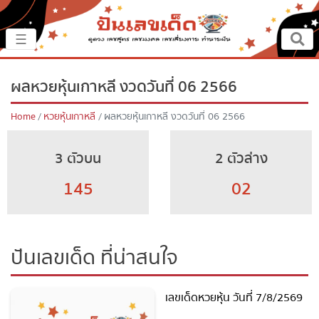
×
☰
หน้าหลัก
ผลหวยหุ้นเกาหลี งวดวันที่ 06 2566
ปันเรื่องเด็ด
Home
หวยหุ้นเกาหลี
ผลหวยหุ้นเกาหลี งวดวันที่ 06 2566
ปันแนวทาง
3 ตัวบน
2 ตัวล่าง
ปันแหล่งเลข
145
02
ปันเลขฝัน
ปันเลขเด็ด ที่น่าสนใจ
ตรวจเลข
เลขเด็ดหวยหุ้น วันที่ 7/8/2569
หวยสด