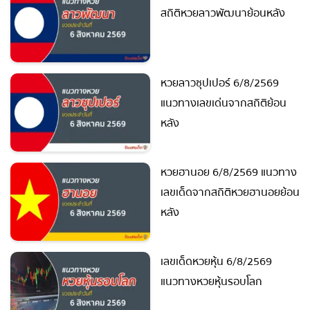
สถิติหวยลาวพัฒนาย้อนหลัง
ถ่ายทอดสดถ่ายทอดสดหวย
รัฐบาลไทย
ถ่ายทอดสดหวยออมสิน
หวยลาวซุปเปอร์ 6/8/2569
แนวทางเลขเด่นจากสถิติย้อน
ถ่ายทอดสดหวยธกส.
หลัง
ถ่ายทอดสดหวยลาว
หวยฮานอย 6/8/2569 แนวทาง
ถ่ายทอดสดหวยลาว ซุปเปอร์
เลขเด็ดจากสถิติหวยฮานอยย้อน
หลัง
ถ่ายทอดสดหวยฮานอย
เลขเด็ดหวยหุ้น 6/8/2569
ถ่ายทอดสดหวยฮานอยพิเศษ
แนวทางหวยหุ้นรอบโลก
ถ่ายทอดสดหวยมาเลย์