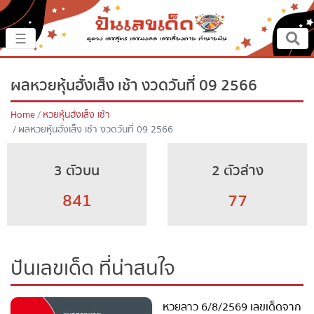
×
☰
หน้าหลัก
ผลหวยหุ้นฮั่งเส็ง เช้า งวดวันที่ 09 2566
ปันเรื่องเด็ด
Home
หวยหุ้นฮั่งเส็ง เช้า
ผลหวยหุ้นฮั่งเส็ง เช้า งวดวันที่ 09 2566
ปันแนวทาง
3 ตัวบน
2 ตัวล่าง
ปันแหล่งเลข
841
77
ปันเลขฝัน
ตรวจเลข
ปันเลขเด็ด ที่น่าสนใจ
หวยสด
หวยลาว 6/8/2569 เลขเด็ดจาก